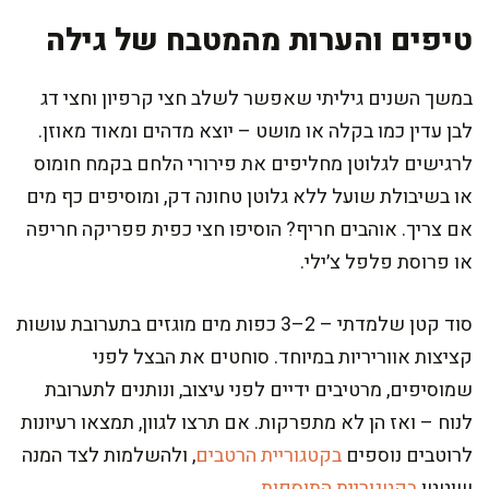
טיפים והערות מהמטבח של גילה
במשך השנים גיליתי שאפשר לשלב חצי קרפיון וחצי דג
לבן עדין כמו בקלה או מושט – יוצא מדהים ומאוד מאוזן.
לרגישים לגלוטן מחליפים את פירורי הלחם בקמח חומוס
או בשיבולת שועל ללא גלוטן טחונה דק, ומוסיפים כף מים
אם צריך. אוהבים חריף? הוסיפו חצי כפית פפריקה חריפה
או פרוסת פלפל צ׳ילי.
סוד קטן שלמדתי – 2–3 כפות מים מוגזים בתערובת עושות
קציצות אווריריות במיוחד. סוחטים את הבצל לפני
שמוסיפים, מרטיבים ידיים לפני עיצוב, ונותנים לתערובת
לנוח – ואז הן לא מתפרקות. אם תרצו לגוון, תמצאו רעיונות
לרוטבים נוספים
בקטגוריית הרטבים
, ולהשלמות לצד המנה
שוטטו
בקטגוריית התוספות
.