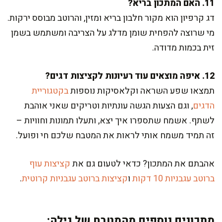
11. האם המתכון בריא?
דג קרפיון הוא מקור חלבון בריא ומזין, והרוטב מבוסס ירקות.
מי שרוצה להפחית שומן מדלג על הצריבה ומשתמש בשמן
זית בכמות מדודה.
12. איפה מוצאים עוד רעיונות לקציצות דגים?
תמצאו שפע השראה וקלאסיקות נוספות
בקטגוריית
הדגים
, וגם הצעות הגשה עונתיות וטריקים שאני אוהבת
לשתף. אשמח שתספרו איך יצא, ותעלו תמונות וחוויות –
זה תמיד משמח אותי לראות את המטבח שלכם חי ופועל.
אהבתם את המתכון? כדאי לטעום גם את
קציצות עוף
ברוטב עגבניות 10 דקות
ו
קציצות ברוטב עגבניות קרוטית
.
מתכונים נוספים מהמטבח של גילה: