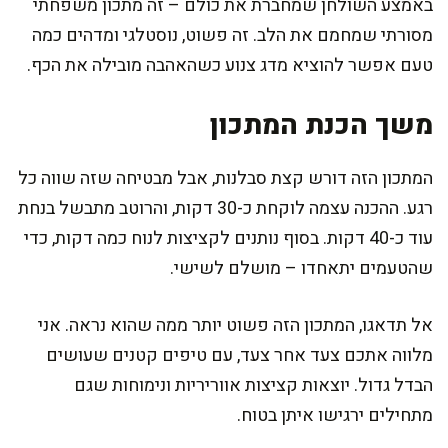
באמצע השולחן שמחברת את כולם – זה מתכון משפחתי
מסורתי שמחמם את הלב. זה פשוט, נוסטלגי ומדהים כמה
טעם אפשר להוציא מדג צנוע כשהאהבה מובילה את הכף.
משך הכנת המתכון
המתכון הזה דורש קצת סבלנות, אבל מבטיחה שזה שווה כל
רגע. ההכנה עצמה לוקחת כ-30 דקות, והרוטב מתבשל בנחת
עוד כ-40 דקות. בסוף נותנים לקציצות לנוח כמה דקות, כדי
שהטעמים יתאחדו – מושלם לשישי.
אל תדאגו, המתכון הזה פשוט יותר ממה שהוא נראה. אני
מלווה אתכם צעד אחר צעד, עם טיפים קטנים שעושים
הבדל גדול. יוצאות קציצות אווריריות ונימוחות שגם
מתחילים ירגישו איתן בטוח.