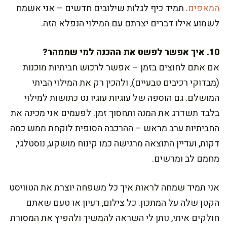
המאפים
. תמיד כיף לגלות שילובים חדשים – אני אשמח
לשמוע אילו דברים יצרתם עם המילוי הנפלא הזה.
10. איך אפשר לפשט את ההכנה למי שממהר?
אם אתם לחוצים בזמן – אפשר לרכוש חביתיות מוכנות
(מבדוקי רכיבים טבעיים), ולהכין רק את המילוי הביתי
המושלם. גם הוספה של עוגיות עוגיו נט כתושות למילוי
בלבד תשדרג את המנה ותחסוך זמן. לפעמים אני מכינה את
החביתיות ערב מראש – ההרכבה הסופית לוקחת ממש כמה
דקות, ועדיין התוצאה מרגישה כמו קינוח מושקע, נוסטלגי,
מחמם לב ומרשים.
אני תמיד שמחה לראות איך כל משפחה יוצרת את הטוויסט
הקטן שלה על המתכון. כל צילום, רעיון או טעם שאתם
חולקים איתי, נותן לי השראה להמשיך ולהפיץ את המסורת