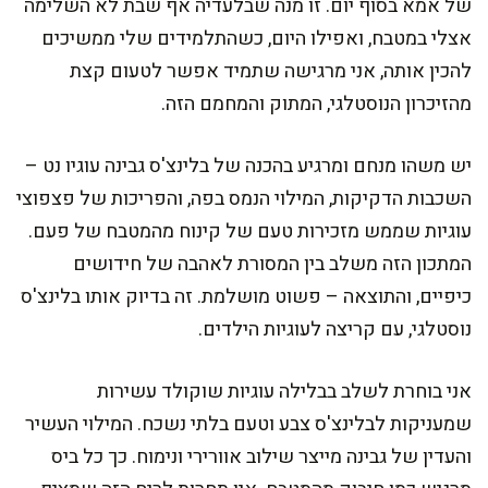
של אמא בסוף יום. זו מנה שבלעדיה אף שבת לא השלימה
אצלי במטבח, ואפילו היום, כשהתלמידים שלי ממשיכים
להכין אותה, אני מרגישה שתמיד אפשר לטעום קצת
מהזיכרון הנוסטלגי, המתוק והמחמם הזה.
יש משהו מנחם ומרגיע בהכנה של בלינצ'ס גבינה עוגיו נט –
השכבות הדקיקות, המילוי הנמס בפה, והפריכות של פצפוצי
עוגיות שממש מזכירות טעם של קינוח מהמטבח של פעם.
המתכון הזה משלב בין המסורת לאהבה של חידושים
כיפיים, והתוצאה – פשוט מושלמת. זה בדיוק אותו בלינצ'ס
נוסטלגי, עם קריצה לעוגיות הילדים.
אני בוחרת לשלב בבלילה עוגיות שוקולד עשירות
שמעניקות לבלינצ'ס צבע וטעם בלתי נשכח. המילוי העשיר
והעדין של גבינה מייצר שילוב אוורירי ונימוח. כך כל ביס