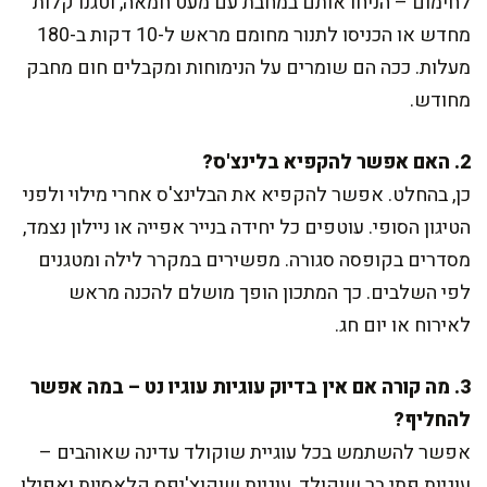
לחימום – הניחו אותם במחבת עם מעט חמאה, וטגנו קלות
מחדש או הכניסו לתנור מחומם מראש ל-10 דקות ב-180
מעלות. ככה הם שומרים על הנימוחות ומקבלים חום מחבק
מחודש.
2. האם אפשר להקפיא בלינצ'ס?
כן, בהחלט. אפשר להקפיא את הבלינצ'ס אחרי מילוי ולפני
הטיגון הסופי. עוטפים כל יחידה בנייר אפייה או ניילון נצמד,
מסדרים בקופסה סגורה. מפשירים במקרר לילה ומטגנים
לפי השלבים. כך המתכון הופך מושלם להכנה מראש
לאירוח או יום חג.
3. מה קורה אם אין בדיוק עוגיות עוגיו נט – במה אפשר
להחליף?
אפשר להשתמש בכל עוגיית שוקולד עדינה שאוהבים –
עוגיות פתי בר שוקולד, עוגיות שוקוצ'יפס קלאסיות ואפילו