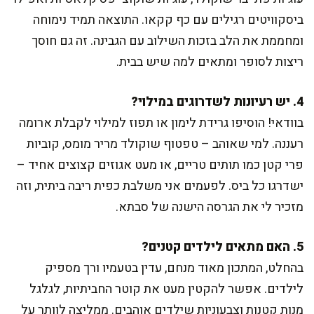
ביסקוויטים רגילים עם כף קקאו. התוצאה תמיד נימוחה
ומחממת את הלב בזכות השילוב עם הגבינה. זה גם חוסך
ריצות לסופר ומתאים למה שיש בבית.
4. יש רעיונות לשדרוגים במילוי?
בוודאי! הוסיפו גרידת לימון או תפוז למילוי לקבלת ארומה
רעננה. למי שאוהב – טפטוף שוקולד מריר מומס, קוביות
פרי קטן כמו תותים טריים, או מעט אגוזים קצוצים אחיד –
ישדרגו כל ביס. לפעמים אני משלבת כפית ריבה ביתית, וזה
מזכיר לי את הגרסה הישנה של סבתא.
5. האם מתאים לילדים קטנים?
בהחלט, המתכון מאוד מנחם, עדין בטעמיו ורך מספיק
לילדים. אפשר להקטין מעט את קוטר החביתיות, לגלגל
מנות קטנות וצבעוניות שילדים אוהבים. ממליצה לוותר על