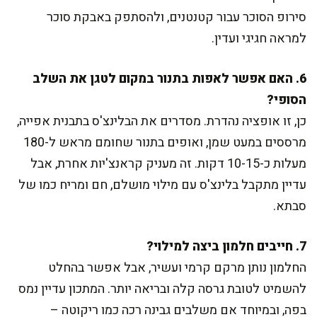
סירופ הסוכר עבור קטנטנים, ולהסתפק באבקת סוכר
למראה חגיגי ועדין.
6. האם אפשר לאפות בתנור במקום לטגן את השלב
הסופי?
כן, זו אופציה נהדרת. מסדרים את הבלינצ'ס בתבנית אפייה,
מרססים במעט שמן, ואופים בתנור שחומם מראש ל-180
מעלות כ-10-15 דקות. זה מעניק קראנצ'יות אחרת, אבל
עדיין מתקבל בלינצ'ס עם מילוי מושלם, חם ומריח כמו של
סבתא.
7. חייבים חלמון ביצה למילוי?
החלמון נותן מרקם קרמי ועשיר, אבל אפשר בהחלט
להשמיט לטובת גרסה קלה ובריאה יותר. המתכון עדיין נמס
בפה, ובמיוחד אם משלבים גבינה רכה כמו ריקוטה –