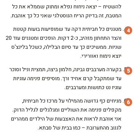
להשטיח – יצאה ניחוח נפלא ומתוק שממלא את כל
המטבח, זה בדיוק הריח הנוסטלגי שאני כל כך אוהבת.
מטגנים כל חביתית דקה עד שמופיעות בועות קטנות
והצד התחתון מזהיב, כ-2 דקות. הופכים ומטגנים עוד 20
שניות. ממשיכים כך עד סיום הבלילה, כשכל בלינצ'ס
יוצא נימוח ואוורירי.
בקערה מערבבים גבינה, חלמון ביצה, תמצית וניל וסוכר
עד שמתקבל קרם אחיד ורך. מוסיפים פנימה עוגיות
עוגיו נט כתושות ומערבבים.
מניחים כף גדושה מהמילוי על מרכז כל חביתית,
מקפלים פנימה את השוליים ומגלגלים לגליל הדוק.
אני אוהבת לראות את האצבעות של הילדים ממהרים
לגנוב מהתערובת – כמו בבית של סבתא.