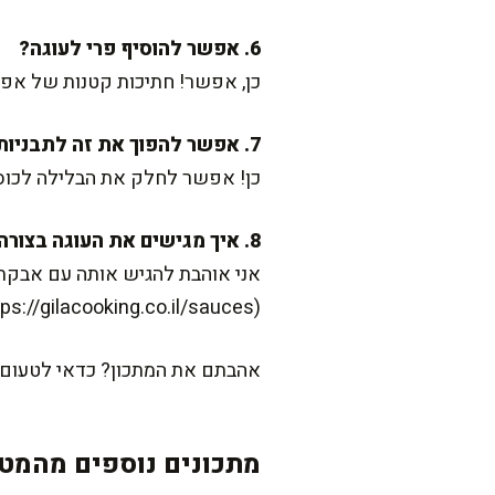
6. אפשר להוסיף פרי לעוגה?
כן, אפשר! חתיכות קטנות של אפר
7. אפשר להפוך את זה לתבניות אישיות?
כן! אפשר לחלק את הבלילה לכוסות מאפינס ואפות 20-25 דקות ע
8. איך מגישים את העוגה בצורה הכי טובה?
אני אוהבת להגיש אותה עם אבקת 
(https://gilacooking.co.il/sauces/) מהאתר שלי.
אהבתם את המתכון? כדאי לטעום
מתכונים נוספים מהמטב