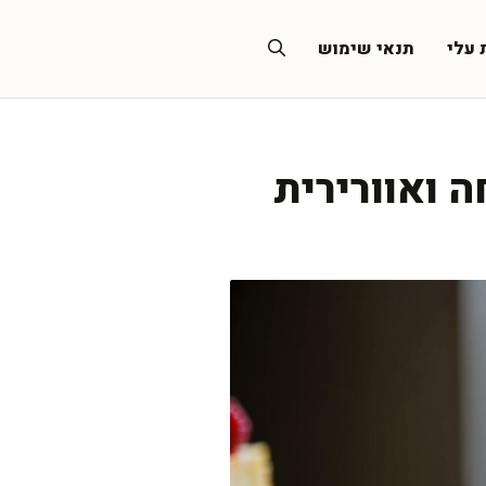
 עלי
תנאי שימוש
 ואוורירית