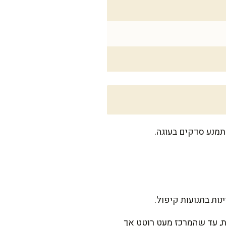
נות בתנועות קיפול.
ה לתבנית משומנת ומכניסים לאפייה בתנור שחומם מראש. אופים כ-50 דקות, עד שהמרכז מעט רוטט אך