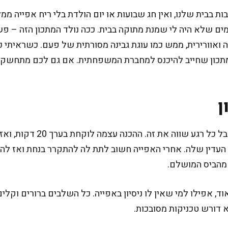
בות בבית שלנו, ואין חג שבועות או יום הולדת בלי ריח אפייה 
מים שלא היה לי שמנת מתוקה בבית. ככה נולד המתכון הזה – פש
ה ואוורירית, ממש כמו עוגת גבינה מסורתית של פעם. כשראיתי 
מתכון שחייב להיכנס למחברת המשפחתית. אם גם לכם מתחשק ע
ן
המתכון הזה דורש קצת סבלנות, א
העדין שלה. אחרי האפייה חשוב לתת לה להתקרר בנחת ואז להכ
 מהביס המושלם.
, אפילו למי שאין לו ניסיון באפייה. כל השלבים ברורים וקלים,
דורש טכניקות מסובכות.