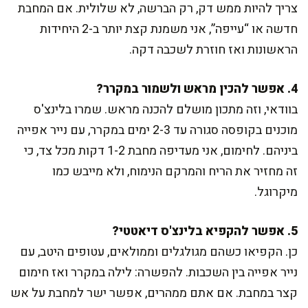
צריך להיות ממש דק, רק הברשה, לא שלולית. אם המחבת
חדשה או “עייפה”, אני משמנת קצת יותר ב-2 היחידות
הראשונות ואז חוזרת לשכבה דקה.
4. אפשר להכין מראש ולשמור במקרר?
בוודאי, וזה מתכון מושלם להכנה מראש. שמרו בלינצ'ס
מוכנים בקופסה סגורה עד 2-3 ימים במקרר, עם נייר אפייה
ביניהם. לחימום, אני מעדיפה מחבת 1-2 דקות מכל צד, כי
זה מחזיר את הריח והמרקם הנימוח, ולא מייבש כמו
מיקרוגל.
5. אפשר להקפיא בלינצ'ס דיאטטי?
כן. הקפיאו כשהם מגולגלים וממולאים, עטופים היטב, עם
נייר אפייה בין השכבות. להפשרה: לילה במקרר ואז חימום
קצר במחבת. אם אתם ממהרים, אפשר ישר למחבת על אש