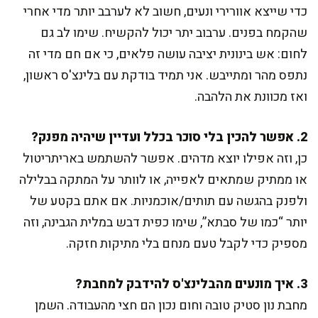
כדי שייצא אוורירי ונעים, חשוב לא לערבב יותר מדי אחרי
שהקמח בפנים. ערבוב יתר יכול להקשיח. שימו לב גם
לחום: אש בינונית יציבה עושה פלאים, כי אם חם מדי זה
נתפס מהר ומתייבש. אני תמיד בודקת עם בלינצ'ס ראשון,
ואז מכוונת את הלהבה.
2. אפשר להכין בלי סוכר בכלל ועדיין שיהיה מפנק?
כן, וזה אפילו יוצא מדהים. אפשר להשתמש באריתריטול
או ממתיק שמתאים לאפייה, או לוותר על המתקה בבלילה
ולפנק בהגשה עם תותים/אוכמניות. אם אתם בקטע של
יותר “כמו של סבתא”, שימו כפית דבש במלית הגבינה, וזה
מספיק כדי לקבל טעם מנחם בלי מתיקות חזקה.
3. איך מונעים מהבלינצ'ס להידבק למחבת?
מחבת נון סטיק טובה וחום נכון הם חצי מהעבודה. השמן