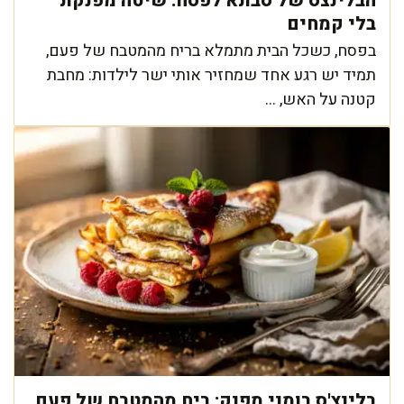
הבלינצס של סבתא לפסח: שיטה מפנקת
בלי קמחים
בפסח, כשכל הבית מתמלא בריח מהמטבח של פעם,
תמיד יש רגע אחד שמחזיר אותי ישר לילדות: מחבת
קטנה על האש, ...
בלינצ'ס רומני מפנק: ריח מהמטבח של פעם