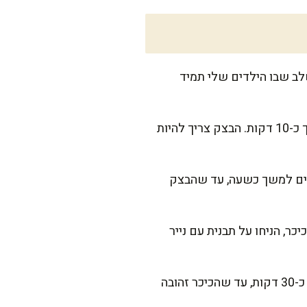
לב שבו הילדים שלי תמיד
הוסיפו בהדרגה את המים הפושרים ואת שמן הזית, ולושו בידיים או במיקסר עם וו לישה למשך כ-10 דקות. הבצק צריך להיות
חמים למשך כשעה, עד שהבצק
כר, הניחו על תבנית עם נייר
בינתיים, חממו תנור ל-200 מעלות. כשהלחם תפח פעם נוספת, הכניסו אותו לתנור ואפו למשך כ-30 דקות, עד שהכיכר זהובה