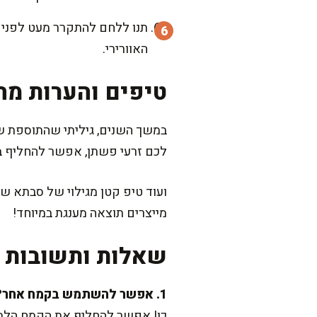
תנו ללחם להתקרר מעט לפני ש
האוורירי.
טיפים והערות מה
במשך השנים, גיליתי שהתוספת של
לכם זרעי פשתן, אפשר להחליף בז
ועוד טיפ קטן מגילוי של סבתא של
מייצרים תוצאה מענגת במיוחד!
שאלות ותשובות נ
1. אפשר להשתמש בקמח אחר?
כן! אפשר להחליף את הקמח הלבן 