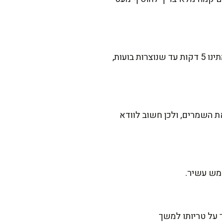
אפשר להחליף בכ-20 גרם שמרים טריים. פיררו את השמרים בתוך המים הפושרים עם הסוכר, המתינו 5 דקות עד שנוצרות בועות,
ת השמרים, ולכן חשוב לוודא
ממש עשיר.
ר על טריותו למשך