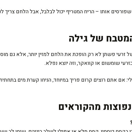
פורסים אותו – הריח המטריף יכול לבלבל, אבל הלחם צריך ל
מטבח של גילה
 זרעי פשתן לא רק הופכת את הלחם למזין יותר, אלא גם מוסי
רעי שומשום או קוואקר, וזה יוצא נפלא.
י: אם אתם רוצים קרום פריך במיוחד, הניחו קערת מים בתחתית 
פוצות מהקוראים
בקמח כוסמין, קמח מלא או אפילו לשלב ביניהם. שימו לב שע