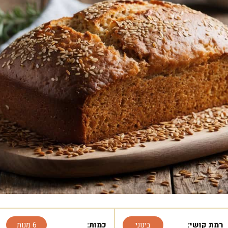
רמת קושי:
בינוני
כמות:
6 מנות