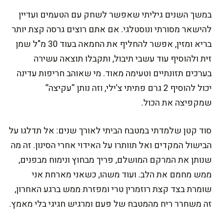
במשך השנים גיליתי שאפשר לשחק עם הטעמים ועדיין
להישאר מסורתי ונוסטלגי. אם אתם רוצים גרסה קצת יותר
בריא ומזין, אפשר להחליף את החמאה בעוד 30 מ"ל שמן
זית ולהוסיף עוד עשבי תיבול, ותקבלו תוצאה עשירה
בערכים תזונתיים וטעימה מאוד. מי שאוהב חריפות עדינה
יכול להוסיף 2 גרם פתיתי צ’ילי, וזה נותן “עקיצה”
שמקפיצה את הכול.
סוד קטן שלמדתי במטבח הביתי לאורך שנים: אל תדלגו על
הבישול המקדים ואל תוותרו על האידוי אחרי הסינון. זה מה
שנותן את המרקם המושלם, פריך מבחוץ ונימוח מבפנים,
ממש מחמם את הלב. ועוד משהו, כשאני מארחת אני
שומרת בצד קצת רוזמרין טרי ומפזרת ממש ברגע האחרון,
זה משחרר ריח מהמטבח של פעם ומרגיש חגיגי בלי מאמץ.