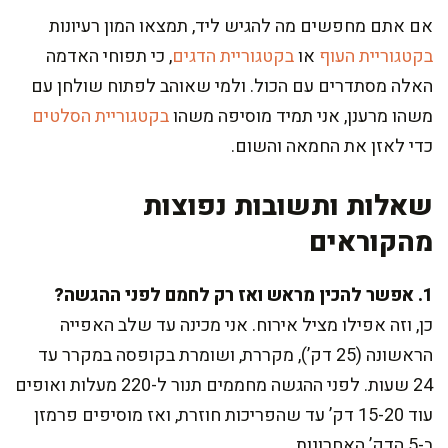
אם אתם מחפשים מה להגיש ליד, תמצאו המון רעיונות
בקטגוריית העוף
או
בקטגוריית הדגים
, כי תפוחי האדמה
האלה מסתדרים עם הכול. ולמי שאוהב לפתוח שולחן עם
משהו מרענן, אני תמיד מוסיפה משהו
בקטגוריית הסלטים
כדי לאזן את החמאה והשום.
שאלות ותשובות נפוצות
מהקוראים
1. אפשר להכין מראש ואז רק לחמם לפני ההגשה?
כן, וזה אפילו מציל אירוח. אני מכינה עד שלב האפייה
הראשונה (25 דק’), מקררת, ושומרת בקופסה במקרר עד
24 שעות. לפני ההגשה מחממים תנור ל-220 מעלות ואופים
עוד 15-20 דק’ עד שהפריכות חוזרת, ואז מוסיפים פרמזן
ב-5 הדק’ האחרונות.