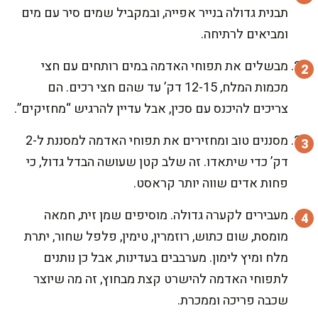
תבנית גדולה בנייר אפייה, ובמקביל שמים סיר עם מים
ומביאים לרתיחה.
מבשלים את תפוחי האדמה במים רותחים עם חצי
מכמות המלח, 12-15 דק’ עד שהם חצי רכים. הם
צריכים להיכנס עם סכין, אבל עדיין להרגיש “מחזיקים”.
מסננים טוב ומחזירים את תפוחי האדמה למסננת ל-2
דק’ כדי שיתאדו. זה שלב קטן שעושה הבדל גדול, כי
פחות אדים שווה יותר קראסט.
מעבירים לקערה גדולה. מוסיפים שמן זית, חמאה
מומסת, שום כתוש, רוזמרין, טימין, פלפל שחור, יתרת
מלח ומיץ לימון. מערבבים בעדינות, אבל כן נותנים
לתפוחי האדמה להישרט קצת מבחוץ, זה מה שיוצר
שכבה פריכה וממכרת.