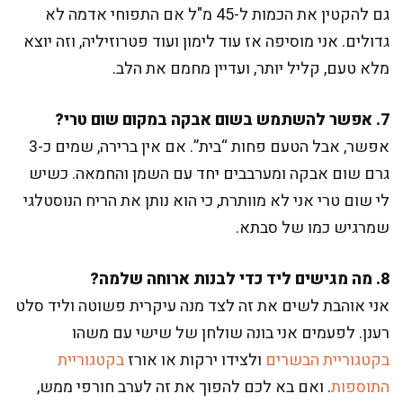
גם להקטין את הכמות ל-45 מ"ל אם התפוחי אדמה לא
גדולים. אני מוסיפה אז עוד לימון ועוד פטרוזיליה, וזה יוצא
מלא טעם, קליל יותר, ועדיין מחמם את הלב.
7. אפשר להשתמש בשום אבקה במקום שום טרי?
אפשר, אבל הטעם פחות “בית”. אם אין ברירה, שמים כ-3
גרם שום אבקה ומערבבים יחד עם השמן והחמאה. כשיש
לי שום טרי אני לא מוותרת, כי הוא נותן את הריח הנוסטלגי
שמרגיש כמו של סבתא.
8. מה מגישים ליד כדי לבנות ארוחה שלמה?
אני אוהבת לשים את זה לצד מנה עיקרית פשוטה וליד סלט
רענן. לפעמים אני בונה שולחן של שישי עם משהו
בקטגוריית הבשרים
ולצידו ירקות או אורז
בקטגוריית
התוספות
. ואם בא לכם להפוך את זה לערב חורפי ממש,