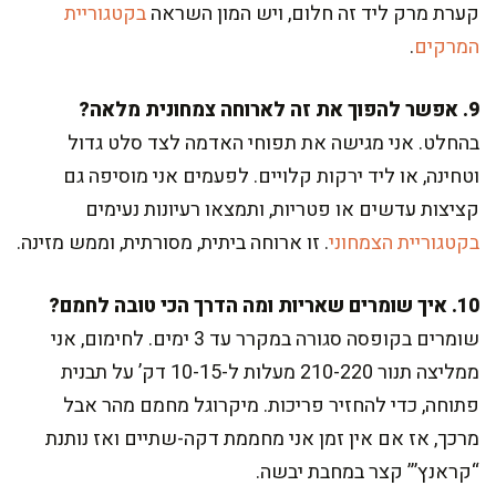
קערת מרק ליד זה חלום, ויש המון השראה
בקטגוריית
המרקים
.
9. אפשר להפוך את זה לארוחה צמחונית מלאה?
בהחלט. אני מגישה את תפוחי האדמה לצד סלט גדול
וטחינה, או ליד ירקות קלויים. לפעמים אני מוסיפה גם
קציצות עדשים או פטריות, ותמצאו רעיונות נעימים
בקטגוריית הצמחוני
. זו ארוחה ביתית, מסורתית, וממש מזינה.
10. איך שומרים שאריות ומה הדרך הכי טובה לחמם?
שומרים בקופסה סגורה במקרר עד 3 ימים. לחימום, אני
ממליצה תנור 210-220 מעלות ל-10-15 דק’ על תבנית
פתוחה, כדי להחזיר פריכות. מיקרוגל מחמם מהר אבל
מרכך, אז אם אין זמן אני מחממת דקה-שתיים ואז נותנת
“קראנץ’” קצר במחבת יבשה.