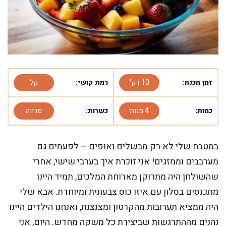
זמן הכנה:
10 דק'
רמת קושי:
קל
כמות:
4 מנות
כשרות:
פרווה
במטבח שלי לא רק מבשלים ואופים – לפעמים גם
מערבבים וממזגים! אני זוכרת איך בערבי שישי, אחרי
שהשולחן היה מתרוקן מארוחת המלכים, תמיד היינו
מתכנסים בסלון עם איזו כוס צבעונית ומיוחדת. אבא שלי
היה ממציא תערובות מהקרטון ומצנצנת, ואנחנו הילדים היינו
נהנים מההתרגשות שביצירת כל משקה מחדש. היום, אני