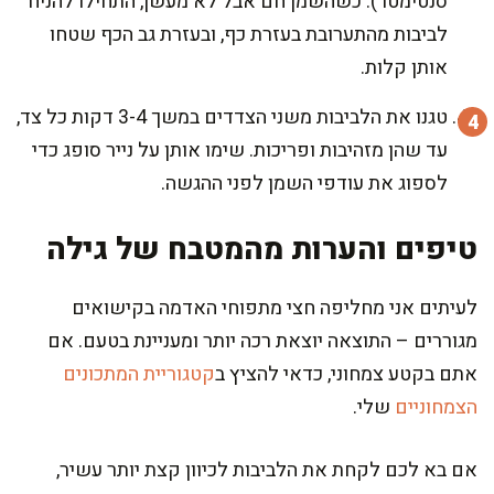
סנטימטר). כשהשמן חם אבל לא מעשן, התחילו להניח
לביבות מהתערובת בעזרת כף, ובעזרת גב הכף שטחו
אותן קלות.
טגנו את הלביבות משני הצדדים במשך 3-4 דקות כל צד,
עד שהן מזהיבות ופריכות. שימו אותן על נייר סופג כדי
לספוג את עודפי השמן לפני ההגשה.
טיפים והערות מהמטבח של גילה
לעיתים אני מחליפה חצי מתפוחי האדמה בקישואים
מגוררים – התוצאה יוצאת רכה יותר ומעניינת בטעם. אם
אתם בקטע צמחוני, כדאי להציץ ב
קטגוריית המתכונים
הצמחוניים
שלי.
אם בא לכם לקחת את הלביבות לכיוון קצת יותר עשיר,