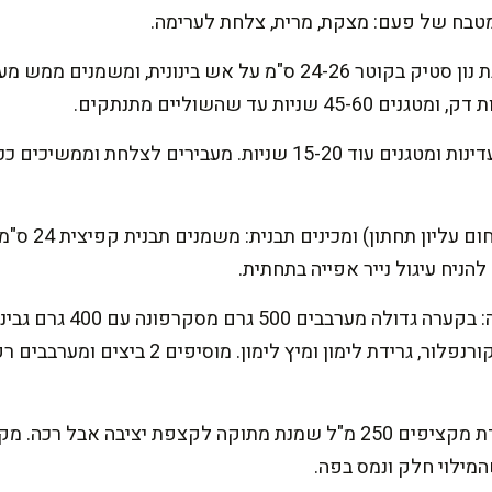
מטבח של פעם: מצקת, מרית, צלחת לערימה.
מטגנים קרפים: מחממים מחבת נון סטיק בקוטר 24-26 ס"מ על אש בי
יות עד שהשוליים מתנתקים.
הופכים וממשיכים: הופכים בעדינות ומטגנים עוד 15-20 שניות. מע
ניח עיגול נייר אפייה בתחתית.
גרם אינסטנט פודינג, 15 גרם קורנפלור, גרידת לי
מקציפים שמנת: בקערה נפרדת מקציפים 250 מ"ל שמנת מתוקה לקצפת יצ
המילוי חלק ונמס בפה.