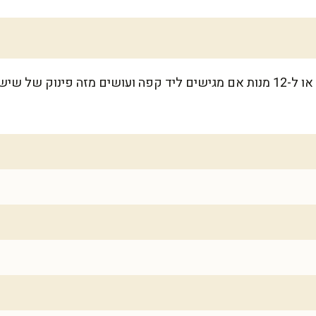
המתכון מספיק ל-10 מנות נדיבות, או ל-12 מנות אם מגישים ליד קפה ועושים מזה פ