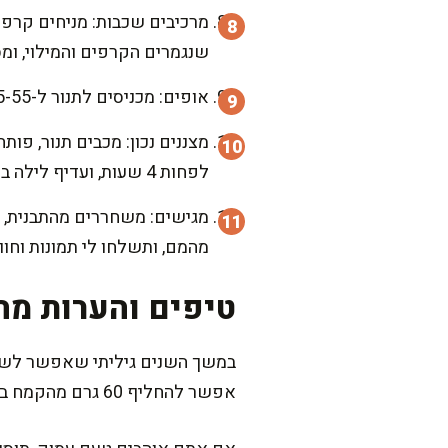
שנגמרים הקרפים והמילוי, ומס
אופים: מכניסים לתנור ל-45-55 דק'. העוגה צריכה להיות יציבה בשוליים ורוטטת קלות במרכז, כמו עוגת גבינה מסורתית ומנחמת.
לפחות 4 שעות, ועדיף לילה במקרר לפריסה מושלמת.
מגישים: משחררים מהתבנית, 
מהמם, ותשלחו לי תמונות וחווי
טיפים והערות מה
במשך השנים גיליתי שאפשר לשחק 
אפשר להחליף 60 גרם מהקמח בקמח כוסמין לבן, ולקבל קרפים עשיר בערכים תזונתיים יותר ועדיין רכים.