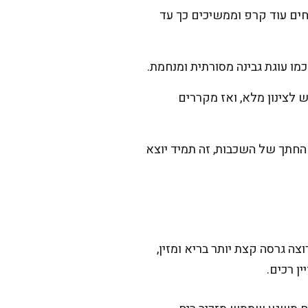
2-3 כפות מילוי בשכבה דקה, מניחים עוד קרפ וממשיכים כך עד
ה לנוח 15 דק' בפנים. מעבירים לשיש לצינון מלא, ואז מקררים
החתך של השכבות, זה תמיד יוצא
 גרסה קצת יותר בריא ומזין,