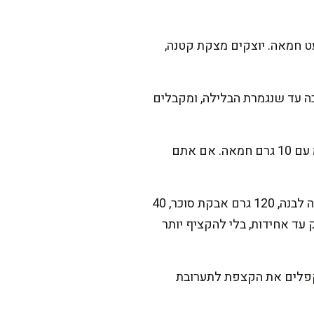
נונית, ומשמנים ממש מעט חמאה. יוצקים מצקת קטנה,
בירים לצלחת וממשיכים ככה עד שנגמרת הבלילה, ומקבלים
מחממים תנור ל-170 מעלות (חום עליון תחתון) ומכינים תבנית: משמנים תבנית קפיצית 24 ס"מ עם 10 גרם חמאה. אם אתם
מכינים מילוי גבינות מסקרפונה: בקערה גדולה מערבבים 500 גרם מסקרפונה עם 400 גרם גבינה לבנה, 120 גרם אבקת סוכר, 40
מון ומיץ לימון. מוסיפים 2 ביצים ומערבבים רק עד אחידות, בלי להקציף יותר
יבה אבל רכה. מקפלים את הקצפת לתערובת