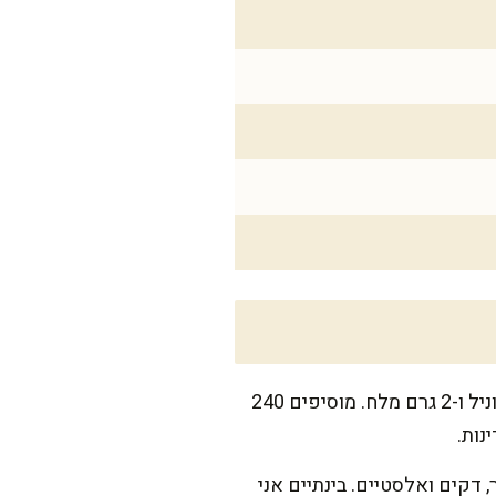
מכינים בלילת קרפים: בקערה גדולה טורפים 4 ביצים עם 600 מ"ל חלב, 30 גרם סוכר, 10 מ"ל וניל ו-2 גרם מלח. מוסיפים 240
ם יותר, דקים ואלסטיים. בינתיים אני