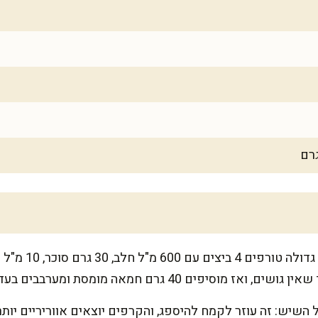
יפים 40 גרם חמאה מומסת ומערבבים בעדינות.
בלילה לנוח 10 דק' על השיש: זה עוזר לקמח להיספג, והקרפים יוצאים אווריריי