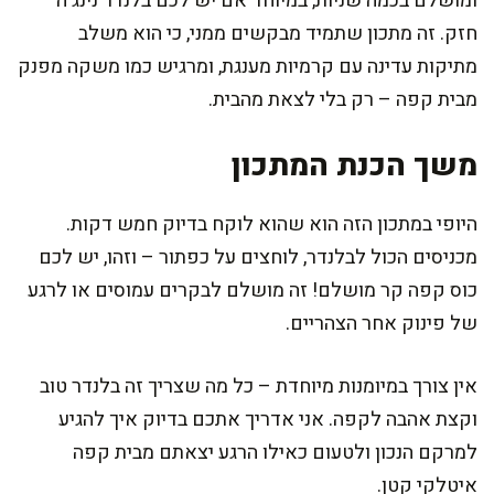
ומושלם בכמה שניות, במיוחד אם יש לכם בלנדר נינג'ה
חזק. זה מתכון שתמיד מבקשים ממני, כי הוא משלב
מתיקות עדינה עם קרמיות מענגת, ומרגיש כמו משקה מפנק
מבית קפה – רק בלי לצאת מהבית.
משך הכנת המתכון
היופי במתכון הזה הוא שהוא לוקח בדיוק חמש דקות.
מכניסים הכול לבלנדר, לוחצים על כפתור – וזהו, יש לכם
כוס קפה קר מושלם! זה מושלם לבקרים עמוסים או לרגע
של פינוק אחר הצהריים.
אין צורך במיומנות מיוחדת – כל מה שצריך זה בלנדר טוב
וקצת אהבה לקפה. אני אדריך אתכם בדיוק איך להגיע
למרקם הנכון ולטעום כאילו הרגע יצאתם מבית קפה
איטלקי קטן.