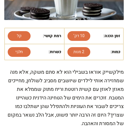
זמן הכנה:
10 דק'
רמת קושי:
קל
כמות:
2 מנות
כשרות:
חלבי
מילקשייק אוראו בשבילי הוא לא סתם משקה, אלא מנה
שמחזירה אותי לילדים שיושבים מסביב לשולחן, מחייכים
מאוזן לאוזן עם קשית רוטטת וריח מתוק שממלא את
המטבח. זוכרים את הימים של הטחינה הידנית כשהיינו
צריכים לשבור את העוגיות ולהתפלל שהן ישתלבו כמו
שצריך? היום זה הרבה יותר פשוט, אבל הלב נשאר במקום
של המסורת והאהבה.