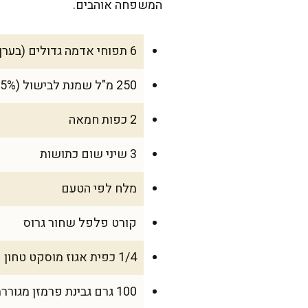
המשפחה אוהבים.
6 תפוחי אדמה גדולים (בערך 1.5 ק"ג)
250 מ"ל שמנת לבישול (15% או 38% אם רוצים עוד יותר עשיר)
2 כפות חמאה
3 שיני שום כתושות
מלח לפי הטעם
קורט פלפל שחור גרוס
1/4 כפית אגוז מוסקט טחון
100 גרם גבינת פרמזן מגוררת (לא חובה, אבל מוסיף טעם מדהים)