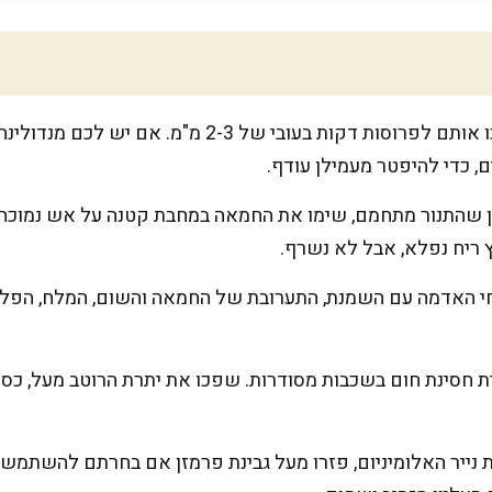
קלפו את תפוחי האדמה וחתכו אותם לפרוסות דקות בעובי 
 כדי להיפטר מעמילן עודף.
18 מעלות. בזמן שהתנור מתחמם, שימו את החמאה במחבת קטנה על אש נמ
ריח נפלא, אבל לא נשרף.
חי האדמה עם השמנת, התערובת של החמאה והשום, המלח, הפלפ
 חסינת חום בשכבות מסודרות. שפכו את יתרת הרוטב מעל, כסו א