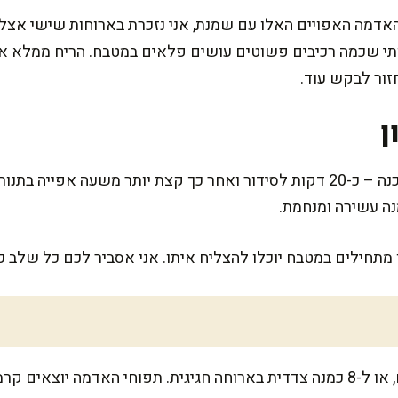
אדמה האפויים האלו עם שמנת, אני נזכרת בארוחות שישי אצל 
תי שכמה רכיבים פשוטים עושים פלאים במטבח. הריח ממלא את
זור לבקש עוד.
ן
המתכון הזה לא דורש הרבה זמן הכנה – כ-20 דקות לסידור ואחר כך קצת יותר מש
נה עשירה ומנחמת.
 מתחילים במטבח יוכלו להצליח איתו. אני אסביר לכם כל שלב כך
המתכון מספיק ל-6 אנשים רעבים, או ל-8 כמנה צדדית בארוחה חגיגית. תפוחי הא