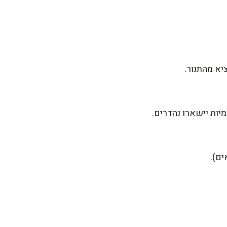
יא מהתנור.
יות יישארו נהדרים.
ם).