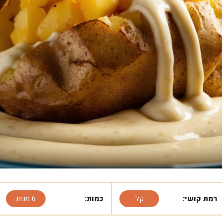
רמת קושי:
קל
כמות:
6 מנות