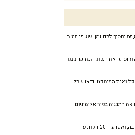
של 2-3 מ"מ. אם יש לכם מנדולינה, זה יחסוך לכם זמן! שטפו היטב
וכה והוסיפו את השום הכתוש. טגנו
ל ואגוז המוסקט. ודאו שכל
ת התבנית בנייר אלומיניום
אפו במשך 45 דקות. הסירו את נייר האלומיניום, פזרו מעל גבינת פרמזן אם בחרתם להשתמש בה, ואפו עוד 20 דקות עד