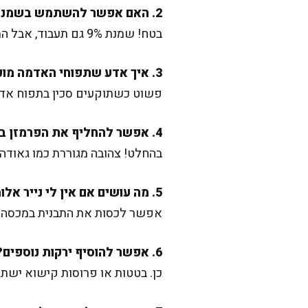
2. האם אפשר להשתמש בשמנת עם פחות אחוזי שומן?
בטח! שמנת 9% גם תעבוד, אבל המרקם יהיה קצת פחות שומני ועשיר. עדיין יוצא נפלא.
3. איך אדע שתפוחי האדמה מוכנים?
פשוט כשתוקעים סכין בתפוח אדמה,
4. אפשר להחליף את הפרמזן בגבינה אחרת?
בהחלט! צהובה מגוררת כמו גאודה 
5. מה עושים אם אין לי נייר אלומיניום?
אפשר לכסות את התבנית במכסה מ
6. אפשר להוסיף ירקות נוספים?
כן. בטטות או פרוסות קישוא ישתלב