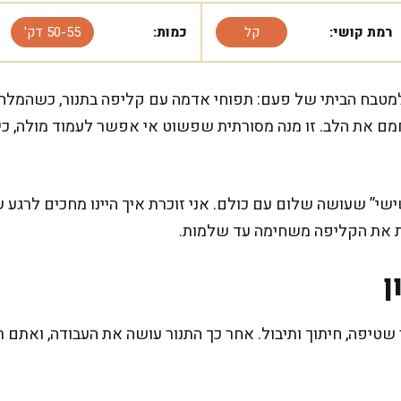
רמת קושי:
קל
כמות:
50-55 דק'
למטבח הביתי של פעם: תפוחי אדמה עם קליפה בתנור, כשהמלח
מם את הלב. זו מנה מסורתית שפשוט אי אפשר לעמוד מולה, כי 
ישי” שעושה שלום עם כולם. אני זוכרת איך היינו מחכים לרגע
 את הקליפה משחימה עד שלמות.
ן
 שטיפה, חיתוך ותיבול. אחר כך התנור עושה את העבודה, ואתם