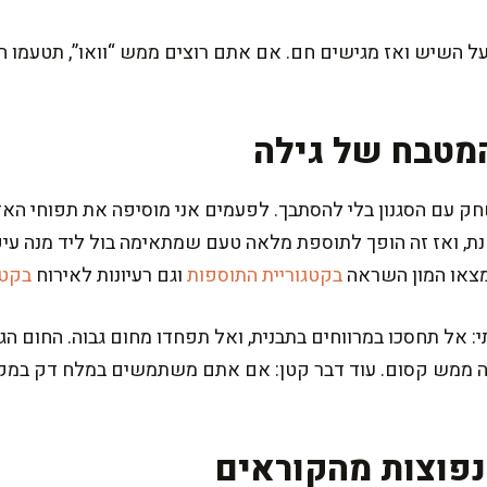
ים 5 דק' מנוחה על השיש ואז מגישים חם. אם אתם רוצים ממש “וואו”, תט
מטבח של גילה
 עם הסגנון בלי להסתבך. לפעמים אני מוסיפה את תפוחי האד
ת, ואז זה הופך לתוספת מלאה טעם שמתאימה בול ליד מנה עיק
מצאו המון השראה
בקטגוריית התוספות
וגם רעיונות לאירוח
בקטג
: אל תחסכו במרווחים בתבנית, ואל תפחדו מחום גבוה. החום הגב
יה ממש קסום. עוד דבר קטן: אם אתם משתמשים במלח דק במקו
פוצות מהקוראים