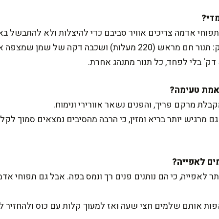
תפוחי אדמה צריכים אוויר סביבם כדי להיצלות ולא להתבשל בא
עוד שני דברים שעושים הבדל ענק: תנור חם מראש (220 מעלות) ושכ
לת מרקם פריך, והפנים נשאר אוורירי ונימוח.
גם מרגיש יותר בריא ומזין, כי הרבה מהסיבים נמצאים סמוך לקלי
תר לאפייה, כי הם נותנים פנים רך ונמס בפה. אבל גם תפוחי אד
ם שלמים חצי שעה ואז למעוך קלות עם כוס ולהחזיר לתנור לעוד 15-20 דק