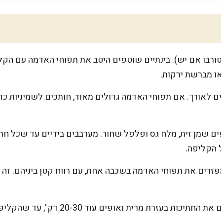
ר ל-220 מעלות (טורבו אם יש). בינתיים שוטפים היטב את תפוחי האדמה עם
או מברשת ירקות.
 לאורך. אם תפוחי האדמה גדולים מאוד, חותכים לשמיניות כדי
ים שמן זית, מלח גס ופלפל שחור. מערבבים בידיים עד שכל חתי
 הקליפה.
פזרים את תפוחי האדמה בשכבה אחת, עם רווח קטן ביניהם. זה 
אופים 25 דק'. אחר כך הופכים את החתיכות בע