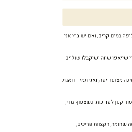
 הקליפה במים קרים, ואם יש בוץ אני
 שייאפו שווה ושיקבלו שוליים
כה מצופה יפה, ואני תמיד דואגת
סוד קטן לפריכות: כשצפוף מדי,
זרת מרית ואופים עוד 20-30 דק', עד שהקליפה שחומה, הקצוות פריכים,