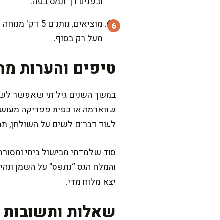
ובפנים רך ונמס בפה.
מוציאים, נותנ
מעל רק בסוף.
טיפים והערות מה
במשך השנים גיליתי שאפשר לשחק
שווארמה או כפית פפריקה מעושנ
לעוד דברים לשים על השולחן, ת
סוד שלמדתי מבישול ביתי ומסורתי
והמלח הגס “נתפס” על השמן ונה
יצא מלוח מדי.
שאלות ותשובות נ