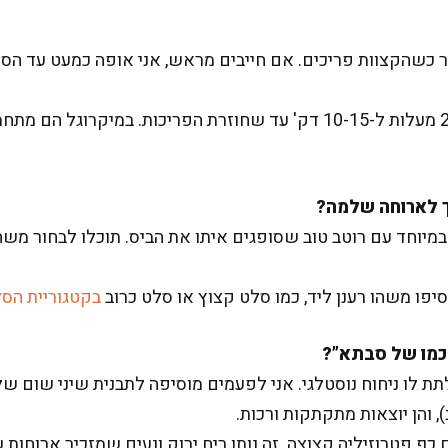
 כשהקצוות פריכים. אם חייבים מראש, אני אופה כמעט עד הסו
לחימום אני מחזירה לתנור חם 220 מעלות ל-10-15 דק' עד שחוזרת הפריכו
במיוחד עם רוטב טוב שסופגים איתו את הביס. תוכלו לבחור משה
וסיפו משהו רענן ליד, כמו סלט קצוץ או סלט כרוב
בקטגוריית הס
תת לו ניחוח נוסטלגי. אני לפעמים מוסיפה לתבנית שיני שום 
 והן יוצאות מתקתקות ורכות.
ף פטרוזיליה קצוצה. זה נותן ריח ירוק ונעים שמזכיר ארוחות ש