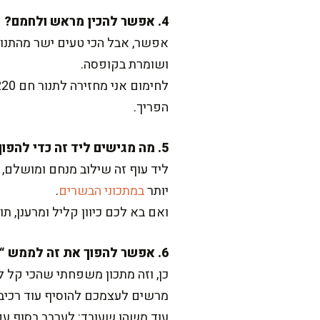
4. אפשר להכין מראש ולחמם?
אפשר, אבל הכי טעים ישר מהתנור
ושומרת בקופסה.
הפריך.
5. מה מגישים ליד זה כדי להפוך לארוחה שלמה?
ליד עוף זה שילוב מנחם ומושלם, 
יותר
במתכוני הבשרים
.
ואם בא לכם כיוון קליל ומרענן, ת
6. אפשר להפוך את זה לממש “כמו של סבתא”?
כן, וזה מתכון משפחתי שהכי קל ל
מרשים לעצמכם להוסיף עוד רכיב),
עוד משהו שעובד: לערבב בסוף עם כ