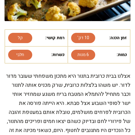
זמן הכנה:
10 דק'
רמת קושי:
קל
כמות:
6 מנות
כשרות:
חלבי
אצלנו בבית כרובית בתנור היא מתכון משפחתי שעובר מדור
לדור. יש משהו בלצלות כרובית, שרק מכניס אותה לתנור
וכבר מתחיל להתמלא המטבח בריח משגע שמחזיר אותי
ישר לסופי השבוע אצל סבתא. היא הייתה פורסה את
הכרובית לפרחים מושלמים, טובלת אותם במעטפת זהובה
של פירורי לחם ובדיוק כשהם יצאו חמים ופריכים מהתנור,
כל הנכדים היו מתגנבים לחטוף. היום, כשאני מכינה את זה