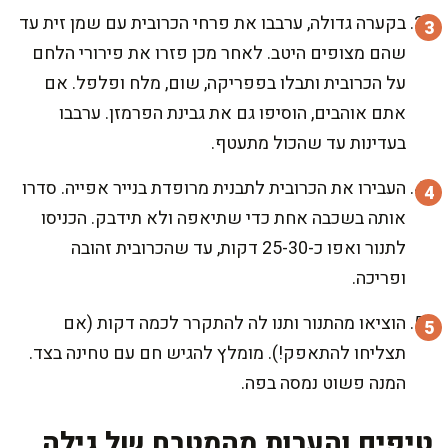
בקערה גדולה, ערבבו את פרחי הכרובית עם שמן זית עד
שהם מצופים היטב. לאחר מכן פזרו את פירורי הלחם
על הכרובית ותבלו בפפריקה, שום, מלח ופלפל. אם
אתם אוהבים, הוסיפו גם את גבינת הפרמזן. ערבבו
בעדינות עד שהכול מתעטף.
העבירו את הכרובית לתבנית מרופדת בנייר אפייה. סדרו
אותה בשכבה אחת כדי שתיאפה ולא תידבק. הכניסו
לתנור ואפו כ-25-30 דקות, עד שהכרובית זהובה
ופריכה.
הוציאו מהתנור ותנו לה להתקרר לכמה דקות (אם
תצליחו להתאפק!). מומלץ להגיש חם עם טחינה בצד.
המנה פשוט נמסה בפה.
טיפים והערות מהמטבח של גילה