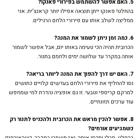
5. האם אפשר להשתמש בפירורי פאנקו?
בהחלט! פאנקו ייתן תוצאה אפילו יותר קראנצ'ית. אני
ממליצה לשלב אותו עם פירורי הלחם הרגילים.
6. כמה זמן ניתן לשמור את המנה?
הכרובית תהיה הכי טעימה באותו יום, אבל אפשר לשמור
אותה במקרר עד שלושה ימים ולחמם בתנור.
7. האם יש דרך להפוך את המנה ליותר בריאה?
נסו להחליף את פירורי הלחם בעדשים קלויים כתושים
למרקם קריספי וטבעי. זו גם אופציה נהדרת למי שמחפש
עוד ערכים תזונתיים.
8. אפשר להכין מראש את הכרובית ולהכניס לתנור רק
כשמגיעים אורחים?
בהחלט. תבלו ותכסו אותה, ואז תשמרו במקרר. כשהאורחים