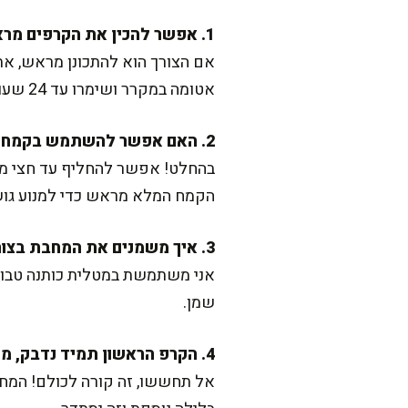
1. אפשר להכין את הקרפים מראש?
אם הצורך הוא להתכונן מראש, את
אטומה במקרר ושימרו עד 24 שעות. לפני ההגשה, חממו אותם במחבת חמה על להבה נמוכה.
2. האם אפשר להשתמש בקמח מלא?
בהחלט! אפשר להחליף עד חצי מכמ
הקמח המלא מראש כדי למנוע גושי
3. איך משמנים את המחבת בצורה הכי נוחה?
אני משתמשת במטלית כותנה טבול
שמן.
4. הקרפ הראשון תמיד נדבק, מה עושים?
אל תחששו, זה קורה לכולם! המחב