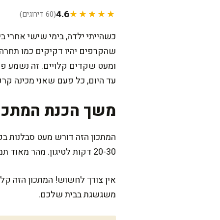
4.6
★★★★★
(60 דירוגים)
כשהייתי ילדה, בימי שישי אחרי ב
שהקרפים יהיו דקיקים כמו תחרה, 
ומעט שקדים קלויים. זה נשמע פש
עד היום, כל פעם שאני מכינה קרפ
משך הכנת המתכו
20-30 דקות לטיגון. מהר מאוד תמצאו את עצמכם נהנים מהקרפים החמימים שמתמלאים בניחוחות שעושים טוב על הלב.
אין צורך לחשוש! המתכון הזה קלי
משגשגת בבית שלכם.