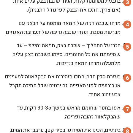
בתבנית משומנת קלות, הניחו שכבת בצק עלים אחת
(אם צריך, חתכו את הבצק לפי גודל התבנית).
מרחו שכבה דקה של חמאה מומסת על הבצק עם
מברשת מטבח, ופזרו שכבה נדיבה של תערובת האגוזים.
חזרו על התהליך – שכבת בצק, חמאה ומילוי – עד
שסיימתם את כל החומרים. סיימו בשכבת בצק עלים
מלמעלה ומרחו חמאה בנדיבות.
בעזרת סכין חדה, חתכו בזהירות את הבקלאווה למעוינים
או ריבועים לפני האפייה. זה יבטיח שכל חתיכה תקבל
צבע זהוב אחיד.
אפו בתנור שחומם מראש במשך 30-35 דקות, עד
שהבקלאווה זהובה ופריכה.
בינתיים, הכינו את הסירופ: בסיר קטן, ערבבו את המים,