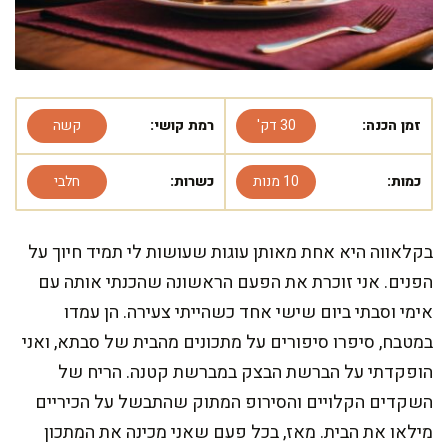
זמן הכנה:
30 דק'
רמת קושי:
קשה
כמות:
10 מנות
כשרות:
חלבי
בקלאווה היא אחת מאותן עוגות שעושות לי תמיד חיוך על
הפנים. אני זוכרת את הפעם הראשונה שהכנתי אותה עם
אימי וסבתי ביום שישי אחד כשהייתי צעירה. הן עמדו
במטבח, סיפרו סיפורים על מתכונים מהבית של סבתא, ואני
הופקדתי על הברשת הבצק במברשת קטנה. הריח של
השקדים הקלויים והסירופ המתוק שהתבשל על הכיריים
מילאו את הבית. מאז, בכל פעם שאני מכינה את המתכון