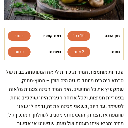
זמן הכנה:
10 דק'
רמת קושי:
בינוני
כמות:
2 מנות
כשרות:
פרווה
פטריות מוחמצות תמיד מזכירות לי את המשפחה. בבית של
סבתא היה ריח מיוחד כשזה היה מוכן – חמוץ-מתוק,
שמקפיץ את כל החושים. היא תמיד הכינה צנצנות מלאות
בפטריות חמוצות, ולכל ארוחה חגיגית היינו שולפים אחת
לטעימה. עד היום, כשאני מכינה את זה, נדמה לי שאני
שומעת את הצחוק המשפחתי מסביב לשולחן. המתכון קל,
מהיר ומביא איתו רעננות של טעם, שפשוט אי אפשר