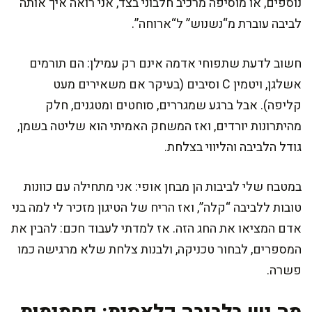
נוספים, או מוסיפה מרכיב חלבוני בצד, אני רואה איך אותה
לביבה עוברת מ“נשנוש” ל“ארוחה”.
חשוב לדעת שתפוחי אדמה אינם רק עמילן: הם תורמים
אשלגן, ויטמין C וסיבים (בעיקר אם משאירים מעט
קליפה). אבל ברגע שמגררים, סוחטים ומטגנים, חלק
מהיתרונות יורדים, ואז המשחק האמיתי הוא שליטה בשמן,
גודל הלביבה והליווי בצלחת.
במטבח שלי לביבות הן מבחן אופי: אני מתחילה עם כוונות
טובות ללביבה “קלה”, ואז הריח של הטיגון מזכיר לי למה בני
אדם המציאו את החג הזה. אז למדתי לעבוד חכם: להבין את
המספרים, לבחור טכניקה, ולבנות צלחת שלא מרגישה כמו
פשרה.