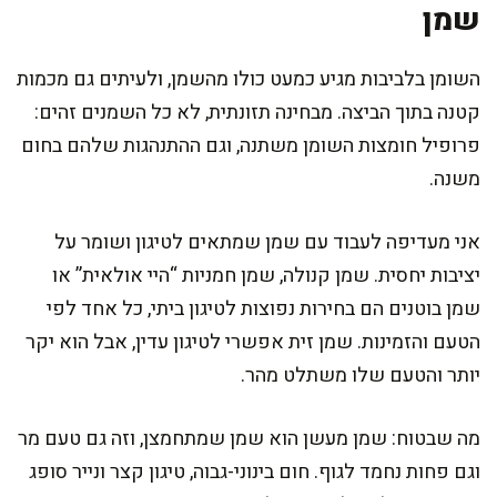
שמן
השומן בלביבות מגיע כמעט כולו מהשמן, ולעיתים גם מכמות
קטנה בתוך הביצה. מבחינה תזונתית, לא כל השמנים זהים:
פרופיל חומצות השומן משתנה, וגם ההתנהגות שלהם בחום
משנה.
אני מעדיפה לעבוד עם שמן שמתאים לטיגון ושומר על
יציבות יחסית. שמן קנולה, שמן חמניות “היי אולאית” או
שמן בוטנים הם בחירות נפוצות לטיגון ביתי, כל אחד לפי
הטעם והזמינות. שמן זית אפשרי לטיגון עדין, אבל הוא יקר
יותר והטעם שלו משתלט מהר.
מה שבטוח: שמן מעשן הוא שמן שמתחמצן, וזה גם טעם מר
וגם פחות נחמד לגוף. חום בינוני-גבוה, טיגון קצר ונייר סופג