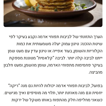
הערך התזונתי של לביבות תפוחי אדמה נקבע בעיקר לפי
שיטת ההכנה: טיגון עמוק יעלה משמעותית את כמות
הקלוריות והשומן, בעוד אפייה או טיגון עדין עם מעט שמן
ייתנו לביבה קלה יותר. לביבה “קלאסית” מטוגנת מספקת
בעיקר פחמימות מתפוחי האדמה, שומן מהשמן, ומעט חלבון
מהביצה.
בפועל, לביבות תפוחי אדמה יכולות להיות גם מנה “ריקה”
יחסית וגם מנה מאוזנת יותר, תלוי מה מוסיפים ואיך מגישים.
כשאני מחליפה חלק מהתפוח באותו משקל של ירקות