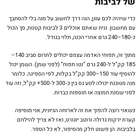
של לביבות
כדי שיהיה לכם עוגן, הנה דרך לחשוב על מנה בלי להסתבך
עם מחשבון. נניח שאתם אוכלים 3 לביבות קטנות, סך הכול
כ-180–240 גרם אחרי הכנה, תלוי בגודל.
מתוך זה, תפוחי האדמה עצמם יכולים לתרום סביב 140–
185 קק"ל ל-240 גרם “נטו תפוח” (לפני שמן). השמן יכול
להוסיף עוד 150–300 קק"ל בקלות, לפי הספיגה. כלומר
מנה מטוגנת יכולה לנוע גס בין כ-300 ל-500+ קק"ל, וזה עוד
לפני שמנת חמוצה או תוספות כבדות.
כשאני רוצה להפוך את זה לארוחה הגיונית, אני מוסיפה
קערת ירקות גדולה ורוטב יוגורט, ואז לא צריך להילחם
בלביבות. הן פשוט חלק מהסיפור, לא כל הספר.