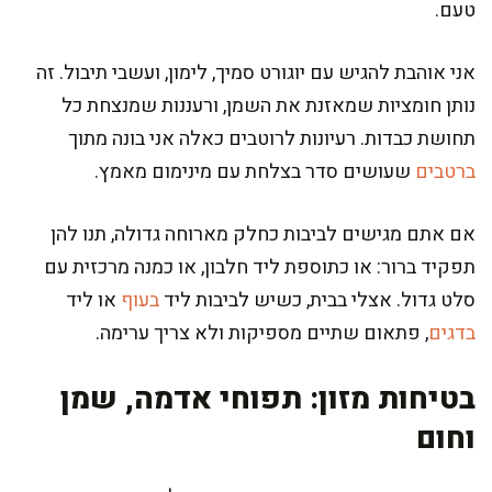
טעם.
אני אוהבת להגיש עם יוגורט סמיך, לימון, ועשבי תיבול. זה
נותן חומציות שמאזנת את השמן, ורעננות שמנצחת כל
תחושת כבדות. רעיונות לרוטבים כאלה אני בונה מתוך
ברטבים
שעושים סדר בצלחת עם מינימום מאמץ.
אם אתם מגישים לביבות כחלק מארוחה גדולה, תנו להן
תפקיד ברור: או כתוספת ליד חלבון, או כמנה מרכזית עם
סלט גדול. אצלי בבית, כשיש לביבות ליד
בעוף
או ליד
בדגים
, פתאום שתיים מספיקות ולא צריך ערימה.
בטיחות מזון: תפוחי אדמה, שמן
וחום