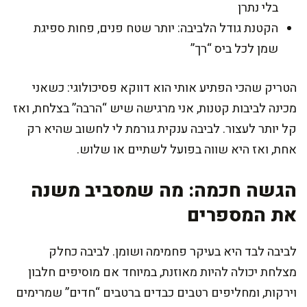
בלי נתרן
הקטנת גודל הלביבה: יותר שטח פנים, פחות ספיגת
שמן לכל ביס “רך”
הטריק שהכי הפתיע אותי הוא דווקא פסיכולוגי: כשאני
מכינה לביבות קטנות, אני מרגישה שיש “הרבה” בצלחת, ואז
קל יותר לעצור. לביבה ענקית גורמת לי לחשוב שהיא רק
אחת, ואז היא שווה בפועל לשתיים או שלוש.
הגשה חכמה: מה שמסביב משנה
את המספרים
לביבה לבד היא בעיקר פחמימה ושומן. לביבה כחלק
מצלחת יכולה להיות מאוזנת, במיוחד אם מוסיפים חלבון
וירקות, ומחליפים רטבים כבדים ברטבים “חדים” שמרימים