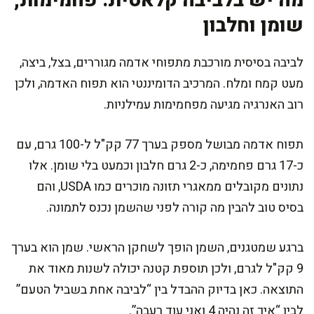
מה יש בלביבה קלאסית: פחמימות,
שומן וחלבון
לביבה בסיסית מורכבת מתפוחי אדמה מגוררים, בצל, ביצה,
מעט קמח ומלח. המרכיב הדומיננטי הוא תפוח האדמה, ולכן
רוב האנרגיה מגיעה מפחמימות עמילניות.
תפוח אדמה מבושל מספק בערך 77 קק"ל ל-100 גרם, עם
כ-17 גרם פחמימה, כ-2 גרם חלבון וכמעט בלי שומן. אלו
נתונים מקובלים ממאגרי תזונה מוכרים כמו USDA, והם
בסיס טוב להבין מה קורה לפני שהשמן נכנס לתמונה.
ברגע שמטגנים, השמן הופך לשחקן הראשי. שמן הוא בערך
9 קק"ל לגרם, ולכן תוספת קטנה יכולה לשנות מאוד את
התוצאה. כאן בדיוק ההבדל בין “לביבה אחת בשביל הטעם”
לבין “איך זה נהיה 4 ואני עוד רעבה”.