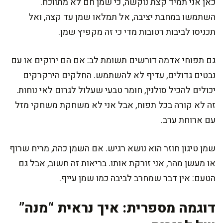
כאן אני תמיד קצת נוקשה, כי שמן חם לא מתווכח.
השתמשו במחבת יציבה, אל תמלאו שמן עד קצה, ואל
תכניסו לביבות רטובות מדי כי זה מקפיץ שמן.
גם תפוחי אדמה דורשים תשומת לב: אם הם ירוקים או עם
נבטים גדולים, עדיף לא להשתמש. החלקים הירקרקים
יכולים להכיל סולנין, חומר טבעי שעלול לגרום לאי נוחות.
זה לא קורה בכל תפוח, אבל אני לא משחקת משחקי מזל
עם ארוחת ערב.
שמן טיגון חוזר הוא נושא רגיש. אם השמן כהה, מריח שרוף
או מעשן מהר, אני זורקת אותו. בריאות זה חשוב, אבל גם
הטעם: אין דבר שמחרב לביבה כמו שמן עייף.
דוגמה מספרית: איך נראית “מנה”