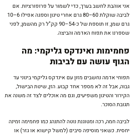
אני אוהבת לחשב בערך, כדי לשמור על פרופורציות. אם
לביבה שוקלת 60–80 גרם אחרי טיגון וספגה אפילו 6–10
גרם שמן, זו תוספת של כ-54–90 קק"ל רק מהשמן, לפני
שספרנו את תפוח האדמה והביצה.
פחמימות ואינדקס גליקמי: מה
הגוף עושה עם לביבות
תפוחי אדמה נחשבים מזון עם אינדקס גליקמי בינוני עד
גבוה, אבל זה לא מספר אחד קבוע. הזן, שיטת הבישול,
הקירור והטיגון משפיעים, וגם מה אוכלים לצד זה משנה את
תגובת הסוכר.
לביבה חמה, רכה ומטוגנת נוטה להתנהג כמו פחמימה זמינה
יחסית. כשאני מוסיפה סיבים (למשל קישוא או גזר) או