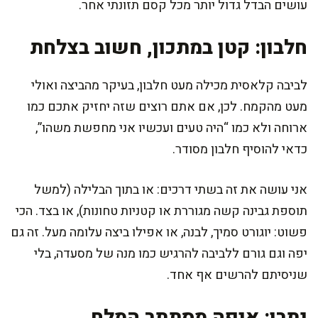
עושים הבדל גדול יותר מכל קסם תזונתי אחר.
חלבון: קטן במתכון, חשוב בצלחת
לביבה קלאסית מכילה מעט חלבון, בעיקר מהביצה ואולי
מעט מהקמח. לכן, אם אתם רוצים שזה יחזיק אתכם כמו
ארוחה ולא כמו “היה טעים ועכשיו אני מחפשת משהו”,
כדאי להוסיף חלבון מסודר.
אני עושה את זה בשתי דרכים: או בתוך הבלילה (למשל
תוספת גבינה קשה מגוררת או קטניות טחונות), או בצד. הכי
פשוט: יוגורט סמיך, לבנה, או אפילו ביצה עלומה מעל. זה גם
יפה וגם גורם ללביבה להרגיש כמו מנה של מסעדה, בלי
שניסיתם להרשים אף אחד.
נתרן: איפה מסתתר המלח