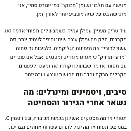
מגישה עם חלבון ושומן “מבוקר” כמו יוגורט סמיך, אני
מרגישה בפועל שזה משביע יותר לאורך זמן.
עוד טריק מעניין: עמילן עמיד. כשמבשלים תפוחי אדמה ואז
מקררים, חלק מהעמילן עובר שינוי והופך לעמיד יותר, וזה
עשוי להוריד את הזמינות הגליקמית. בלביבות זה פחות
“מדעי-מדויק” כי אנחנו מגררים ומטגנים, אבל אם עובדים
עם תפוחי אדמה שבושלו וקוררו ואז נמעכו, לפעמים
מקבלים מרקם נהדר וגם תחושת שובע טובה יותר.
סיבים, ויטמינים ומינרלים: מה
נשאר אחרי הגירור והסחיטה
תפוחי אדמה מספקים אשלגן בכמות מכובדת, וגם ויטמין C.
בממוצע, תפוח אדמה יכול לתרום עשרות אחוזים מצריכת