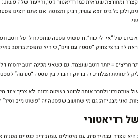
רה ומחורצת שנראית כמו רדיאטור קטן, והייעוד שלה פשוט: לת
ם, ולכן כל ביס יוצא עשיר, דביק ומצופה. אם אתם רוצים פסט
שי.
 ביום של “אין לי כוח”. חיפשתי פסטה שתסלח לי על רוטב חפוז
ראת לה בחצי צחוק “פסטה עם ווים”, כי היא נתפסת ברוטב כאילו
תר חריצים = יותר רוטב שנצמד. גם כשאני מכינה רוטב יחסית דל
יק לתחתית הצלחת. זה בדיוק ההבדל בין פסטה “טעימה” לפסטה
ל אותה נכון ולחבר אותה לרוטב בשיטה נכונה. לא צריך ציוד מי
וות. ואני מבטיחה: גם מי שחושב שפסטה זה “פשוט מים וסיר” י
של רדיאטורי
 היא קצרה, עבה יחסית, עם קיפולים שמזכירים כנפיים קטנות או