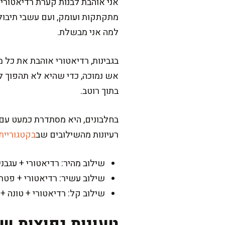
אני אוהבת לבנות קערת רדיאטורי 
מתקתקות ועומק, ועם עשבי תיבול 
למה אני מבשלת.
בגבינות, רדיאטורי אוהבת את כל מ
אש נמוכה, כדי שהיא לא תהפוך ל
בתוך רוטב.
בחלבונים, היא מסתדרת כמעט עם הכ
רעיונות מהשילובים שב
בקטגוריית
שילוב מהיר: רדיאטורי + עגבנ
שילוב עשיר: רדיאטורי + פט
שילוב קל: רדיאטורי + טונה + 
טעויות נפוצות ש