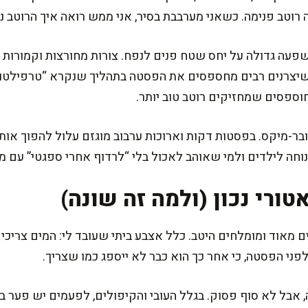
 רוטב פנימה. כשאני מערבבת בסיר, אני ממש רואה איך הרוטב 
עה גדולה על יחס שטח פנים לנפח. צורות מחורצות וקמורות נו
 שיצרנים רבים מחספסים את הפסטה בתהליך שנקרא “טרפילטורה
חוספסים שמחזיקים רוטב טוב יותר.
ובר-מיקס. בפסטות דקות וארוכות ערבוב מוגזם עלול להפוך או
נוחה לילדים ולמי שאוהב לאכול בלי “לרדוף אחרי ספגטי” עם מז
ורי נכון (ולמה זה שונה)
 מאוד ומומלחים היטב. כלל אצבע ביתי שעובד לי: המים צריכים 
פני הפסטה, כי אחר כך הוא כבר לא ייספג כמו שצריך.
אבל לא סוף פסוק. בגלל העובי והקיפולים, לפעמים יש פער בין 