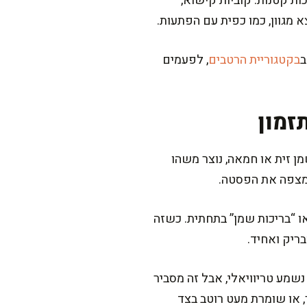
ות קטנות: קוביות קישוא,
א מגוון, כמו כפית עם הפתעות.
ב
בקטגוריית הרטבים
, לפעמים
זמון
ן זית או חמאה, נוצר משהו
שמצפה את הפסטה.
או “בריכות שמן” בתחתית. כשזה
ריק ואחיד.
זה נשמע טריוויאלי, אבל זה מסביר
 או שומרת מעט רוטב בצד