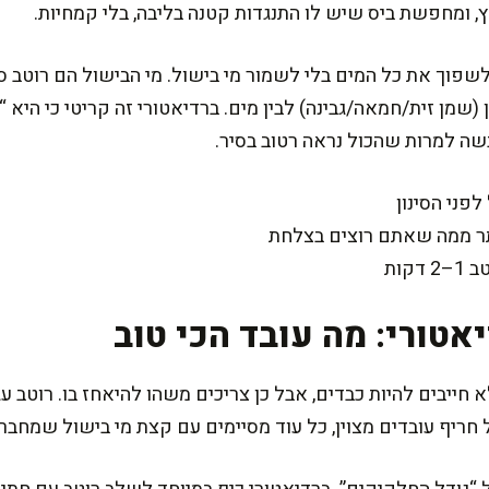
, ומחפשת ביס שיש לו התנגדות קטנה בליבה, בלי קמחיות.
שפוך את כל המים בלי לשמור מי בישול. מי הבישול הם רוטב סו
 (שמן זית/חמאה/גבינה) לבין מים. ברדיאטורי זה קריטי כי היא 
בשה למרות שהכול נראה רטוב בסיר.
פני הסינון
ר ממה שאתם רוצים בצלחת
קות
טורי: מה עובד הכי טוב
 חייבים להיות כבדים, אבל כן צריכים משהו להיאחז בו. רוטב עג
חריף עובדים מצוין, כל עוד מסיימים עם קצת מי בישול שמחברי