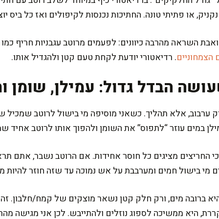
 “גודל החלקיקים”. ברדיאטורי כיף במיוחד לשלב רוטב עם חתיכ
קניק, או פתיתי טונה. החתיכות נכנסות לקיפולים ואז כל ביס יוצ
אבת השראה מהרבה כיוונים: לפעמים מרוטב עגבניות חריף כמו 
 הצמחוניים
. רדיאטורי יודעת לקחת טעם קטן ולהגדיל אותו.
ושה הבדל גדול: עמילן, שומן ות
ק ערבוב, אלא תהליך. כשאני מוסיפה מי בישול לרוטב שמכיל שמ
מילן במים עוזר “לתפוס” את השומן ולהפוך אותו לרוטב אחיד 
 כי החריצים מציגים כל חוסר אחידות. אם הרוטב נשבר, אתם תר
ים מי בישול חמים ומערבבת על אש נמוכה עד שזה חוזר להיות מב
טה מבושלת היא ברובה מים, ורק חלק קטן נשאר מוצקים של קמח/חלבון. 
ת, היא ממשיכה לספוג נוזלים ולהתייבש. לכן אני מגישה מהר,