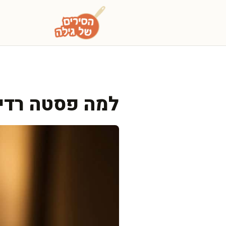
דלג
תוכן
למה פסטה רדיא