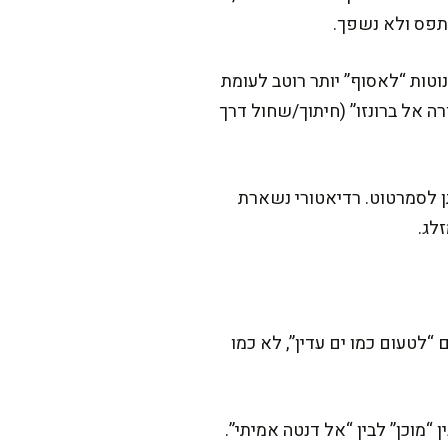
נתפס ולא נשפך.
טות “לאסוף” יותר רוטב לעומת
 אל ברונזו” (חיתוך/שחול דרך
תן לסמרטוט. רדיאטורי נשארת
לג.
“לטעום כמו ים עדין”, לא כמו
“מוכן” לבין “אל דנטה אמיתי”.