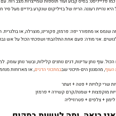
כמו פלייליסט: בסיס קבוע ועוד תוספות שמייצרות מצב רוח. עם 
היא נהיית רעננה. הריח של בזיליקום שנקרע בידיים מעל סיר 
ה שנמס או מתפורר יפה: פרמזן, פקורינו, מוצרלה, או בולגרית. ח
גושים. אני מודה: פעם אחת התלהבתי ושפכתי הכול על אש גבוה
ול. עוף נותן עדינות, דגים נותנים קלילות, ובשר נותן עומק. ל
 העוף
, מהסגנון הים-תיכוני שב
במתכוני הדגים
, או מארוחות מנחמ
יות שרי קלויות + פטה + זעתר
ריות מוקפצות + שמנת/קרם קשירה + פרמזן
לימון + צלפים + פטרוזיליה
אני רואה, ומה לעשות במקום