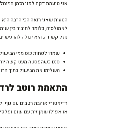
אני טועמת דקה לפני הזמן המומלץ
הטעות שאני רואה הכי הרבה היא ל
לאמולסיה, כלומר לחיבור בין שומן
נוזל קשירה, היא יכולה להרגיש י
שמרו לפחות כוס ממי הבישול ל
סננו כשהפסטה מעט קשה יות
השלימו את הבישול בתוך הרוטב 1–2 ד
התאמת רוטב לרדיא
רדיאטורי אוהבת רטבים עם גוף: לא
או אפילו שמן זית עם שום ופלפל 