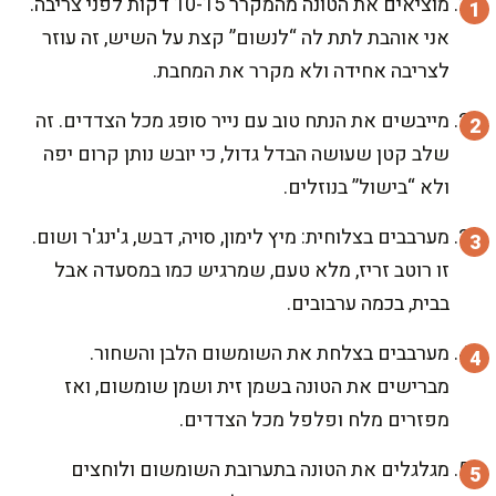
מוציאים את הטונה מהמקרר 10-15 דקות לפני צריבה.
אני אוהבת לתת לה “לנשום” קצת על השיש, זה עוזר
לצריבה אחידה ולא מקרר את המחבת.
מייבשים את הנתח טוב עם נייר סופג מכל הצדדים. זה
שלב קטן שעושה הבדל גדול, כי יובש נותן קרום יפה
ולא “בישול” בנוזלים.
מערבבים בצלוחית: מיץ לימון, סויה, דבש, ג'ינג'ר ושום.
זו רוטב זריז, מלא טעם, שמרגיש כמו במסעדה אבל
בבית, בכמה ערבובים.
מערבבים בצלחת את השומשום הלבן והשחור.
מברישים את הטונה בשמן זית ושמן שומשום, ואז
מפזרים מלח ופלפל מכל הצדדים.
מגלגלים את הטונה בתערובת השומשום ולוחצים