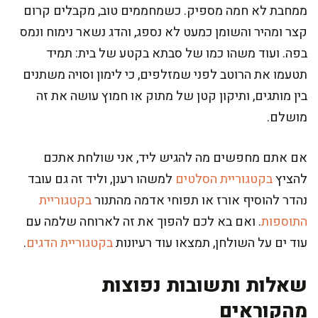
ממחבת לא חמה מספיק. כשמחממים טוב, מקבלים קרום
קצר ומהיר והשומן כמעט לא נספג, והדג נשאר נימוח ונמס
בפה. ועוד משהו כמו של סבתא בקטע של בית: תמיד
תטעמו את הרוטב לפני שמזלפים, כי לימון וסויה משתנים
בין מותגים, ותיקון קטן של מתוק או חמוץ עושה את זה
מושלם.
אם אתם מחפשים מה להגיש ליד, אני שולחת אתכם
להציץ
בקטגוריית הסלטים
למשהו רענן, וליד זה גם עובד
נהדר להוסיף אורז או תפוחי אדמה מהתנור
בקטגוריית
התוספות
. ואם בא לכם להפוך את זה לארוחה שלמה עם
עוד ים על השולחן, תמצאו עוד רעיונות
בקטגוריית הדגים
.
שאלות ותשובות נפוצות
מהקוראים