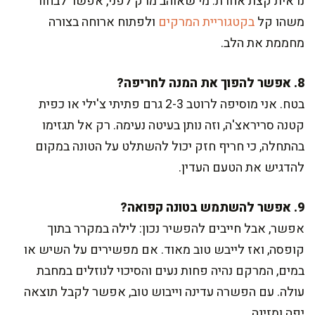
נראית קצת אחרת. מי שאוהב מרק לפני, אפשר לבחור
משהו קל
בקטגוריית המרקים
ולפתוח ארוחה בצורה
מחממת את הלב.
8. אפשר להפוך את המנה לחריפה?
בטח. אני מוסיפה לרוטב 2-3 גרם פתיתי צ'ילי או כפית
קטנה סריראצ'ה, וזה נותן בעיטה נעימה. רק אל תגזימו
בהתחלה, כי חריף חזק יכול להשתלט על הטונה במקום
להדגיש את הטעם העדין.
9. אפשר להשתמש בטונה קפואה?
אפשר, אבל חייבים להפשיר נכון: לילה במקרר בתוך
קופסה, ואז לייבש טוב מאוד. אם מפשירים על השיש או
במים, המרקם נהיה פחות נעים והסיכוי לנוזלים במחבת
עולה. עם הפשרה עדינה וייבוש טוב, אפשר לקבל תוצאה
יפה ומזינה.