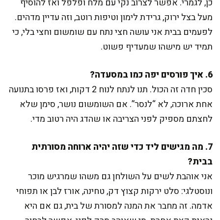
כן, לגמרי. אפשר לצרוב נקי עם מלח ופלפל ואז להוסיף
מעל בצל ירוק, גרידת לימון וטיפות רוטב, וזה עדיין מדהים.
לפעמים בבית אני עושה חצי נתח עם שומשום וחצי בלי, כי
תמיד יש מישהו שמעדיף פשוט.
6. איך פורסים יפה כמו במסעדה?
סכין חדה זה הכול. תנו לנתח לנוח 2 דקות, ואז פרסו בתנועה
אחת ארוכה, לא “לנסר”. אם השומשום נושר, סימן שלא
לחצתם מספיק לפני הצריבה או שהדג היה רטוב מדי.
7. מה מגישים ליד כדי שזה יהיה ארוחה מסורתית
בבית?
אני אוהבת לשים על השולחן גם משהו שמרגיש מוכר
ונוסטלגי: סלט ירקות קצוץ דק, טחינה, אורז לבן או תפוחי
אדמה. זה מחבר את המנה למסורת של בית, גם אם היא