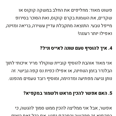
פשוט מאוד: מחליפים את החלב במשקה קוקוס או
שקדים, את השמנת בקרם קוקוס, ואת הסוכר בסירופ
מייפל טבעי. התוצאה מתקבלת עדיין עשירה, בריאה ומזינה,
ואפילו יותר רעננה!
4. איך להוסיף טעם שונה לאייס וניל?
אני מאוד אוהבת להוסיף קוביית שוקולד מריר איכותי לתוך
הבלנדר בזמן הטחינה, או אפילו כפית נס קפה גבישי. זה
נותן נגיעה מפתיעה ומדהימה, ומוסיף רובד טעמים מהפנט.
5. האם אפשר להכין מראש ולשמור במקפיא?
אפשר, אבל אני ממליצה להכין ממש סמוך להגשה, כי
במקפיא זה מתקשה והמרקם נפגע. אם בכל זאת רוצים