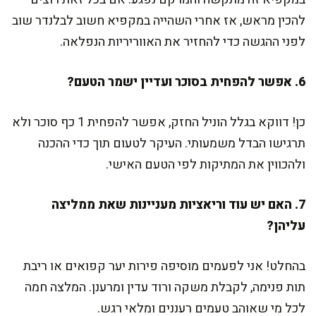
להכין מראש, אז אחרי השהייה במקפיא חשוב לבלנדר שוב
לפני ההגשה כדי להחזיר את האווריריות הנפלאה.
6. אפשר להפחית בסוכר ועדיין ישמר הטעם?
כן! דווקא בגלל הוניל החזק, אפשר להפחית 1 כף סוכר ולא
תרגישו הבדל משמעותי. העיקר לטעום תוך כדי ההכנה
ולהכווין את המתיקות לפי הטעם האישי.
7. האם יש עוד וריאציות מעניינות שאת ממליצה
עליהן?
בהחלט! אני לפעמים מוסיפה פירות יער קפואים או ריבת
תות פנימה, לקבלת משקה ורוד עדין ומרענן. המלצה חמה
לכל מי שאוהב טעמים רעננים ומלאי רגש.