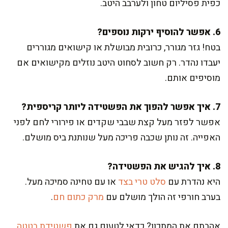
כפית פסיליום טחון ולערבב היטב.
6. אפשר להוסיף ירקות נוספים?
בטח! גזר מגורר, כרובית מבושלת או קישואים מגוררים
יעבדו נהדר. רק חשוב לסחוט היטב נוזלים מקישואים אם
מוסיפים אותם.
7. איך אפשר להפוך את הפשטידה ליותר קריספית?
אפשר לפזר מעל קצת שבבי שקדים או פירורי לחם לפני
האפייה. זה נותן שכבה פריכה מעל שנותנת ביס מושלם.
8. איך להגיש את הפשטידה?
היא נהדרת עם
סלט טרי בצד
או עם טחינה סמיכה מעל.
בערב חורפי זה הולך מושלם עם
מרק כתום חם
.
אהבתם את המתכון? כדאי לטעום גם את
פשטידת בטטה