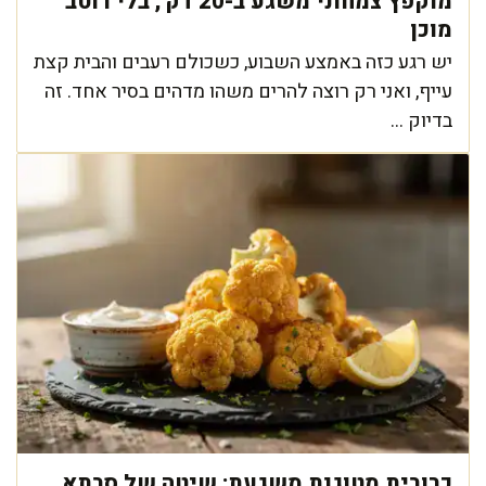
מוקפץ צמחוני משגע ב-20 דק', בלי רוטב
מוכן
יש רגע כזה באמצע השבוע, כשכולם רעבים והבית קצת
עייף, ואני רק רוצה להרים משהו מדהים בסיר אחד. זה
בדיוק ...
כרובית מטוגנת משגעת: שיטה של סבתא