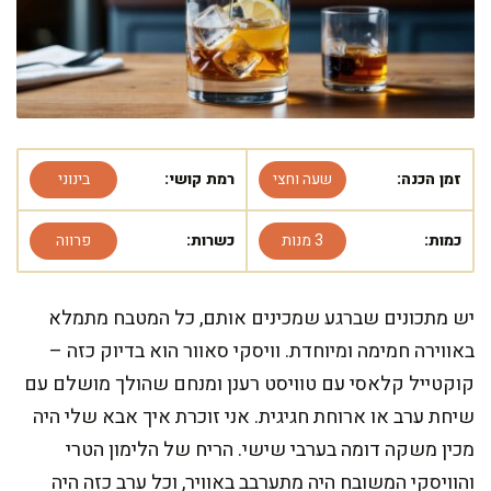
זמן הכנה:
שעה וחצי
רמת קושי:
בינוני
כמות:
3 מנות
כשרות:
פרווה
יש מתכונים שברגע שמכינים אותם, כל המטבח מתמלא
באווירה חמימה ומיוחדת. וויסקי סאוור הוא בדיוק כזה –
קוקטייל קלאסי עם טוויסט רענן ומנחם שהולך מושלם עם
שיחת ערב או ארוחת חגיגית. אני זוכרת איך אבא שלי היה
מכין משקה דומה בערבי שישי. הריח של הלימון הטרי
והוויסקי המשובח היה מתערבב באוויר, וכל ערב כזה היה