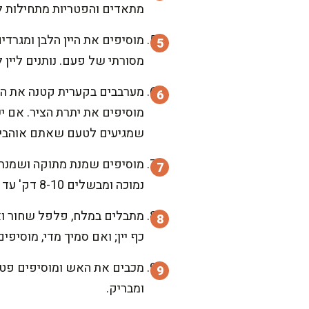
מתאדים והפטריות מתחילות לק
מוסיפים את היין הלבן ומגרד
מסורתי של פעם. נותנים ליין לבעבע 3-4 דק' עד שחלק מהאלכוהול מתנדף והריח 
שמגיעים לטעם שאתם אוהבים
מוסיפים שמנת מתוקה ושמנת לב
נמוכה ומבשלים 8-10 דק' עד שהרוטב מסמיך ומקבל מרקם נימוח שנצמד לכף.
מתבלים במלח, פלפל שחור ואגו
כף יין; ואם סמיך מדי, מוסיפים 2-3 כפות ציר ומערבבי
ומבריק.