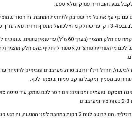
בל צבע זהוב וריח עמוק ומלא טעם.
ים עם כף עץ את כל מה שנדבק לתחתית המחבת. זה הסוד שמוצי
נהיה עדין ועגול.
מערבבים בקערית קטנה את הקמח עם חלק מהציר (בערך 60 מ"ל) עד
.
ישול, חרדל דיז'ון ורוטב סויה. מערבבים ומביאים לרתיחה עדי
ז מוסקט. טועמים ומכוונים: אם חסר לכם עומק, עוד טיפה סויה
ם.
מכבים את האש ומוסיפים פטרוזיליה. תנו לרוטב לנוח 3 דקות במחבת ל