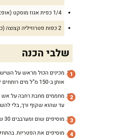
1/4 כפית אגוז מוסקט (אופציונלי)
2 כפות פטרוזיליה קצוצה (כ-10 גרם)
שלבי הכנה
מכינים הכול מראש על השיש.
אותן ב-150 מ"ל מים רותחים ל-10 דקות, ואז מסננים ושומרים את מי ההשריה בצד.
עד שהוא שקוף ורך, בלי להשח
מוסיפים שום ומערבבים 30 שניות בלבד. אני תמיד אומרת: שום אוהב חום, אבל לא אוהב להישרף, כי אז הוא מר.