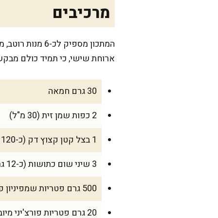
מרכיבים
המתכון מספיק ל
ארוחת שישי, כי תמיד כולם מבקש
30 גרם חמאה
2 כפות שמן זית (30 מ"ל)
1 בצל קטן קצוץ דק (כ-120 גרם)
3 שיני שום כתושות (כ-12 גרם)
500 גרם פטריות שמפיניון פרוסות (אפשר חצי פרוס, חצי קצוץ)
20 גרם פטריות פורצ'יני מיובשות (אופציונלי, אבל נותן טעם כמו של סבתא)