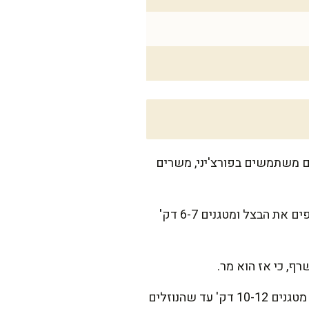
ם משתמשים בפורצ'יני, משרים
מחממים מחבת רחבה על אש בינונית. מוסיפים חמאה ושמן זית, וכשהחמאה נמסה לגמרי מוסיפים את הבצל ומטגנים 6-7 דק'
מוסיפים את הפטריות. בהתחלה ייראה כאילו אין מקום, אבל תנו להן 2-3 דק' והן יורדות בנפח. מטגנים 10-12 דק' עד שהנוזלים