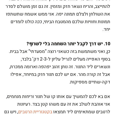
להתייצב, והריח נשאר חזק ומזמין. זה גם זמן מושלם לסדר
את השולחן ולצלם תמונה יפה. אני ממש אשמח שתשתפו
תמונות וחוויות שלכם מהמטבח הביתי, ככה כולנו לומדים
יחד.
10. יש דרך לקבל יותר השחמה בלי לשרוף?
כן, ואני משתמשת בזה כשאני רוצה “מסעדתי” אבל בבית.
בסוף האפייה מעלים לגריל עליון ל-2-3 דק' בלבד,
ונשארים ליד התנור. זה נותן זהוב יפהפה וארומה ממכרת,
אבל זה קורה מהר. אם יש לכם תנור חזק במיוחד, אפילו
דקה-שתיים מספיקות.
אם בא לכם להמשיך עם אותו קו של תנור וריחות מנחמים,
אני אוהבת לשלב את זה עם משהו קטן בצד. רעיונות
לרטבים שמתאימים ליד תמצאו
בקטגוריית הרטבים
, ויש גם