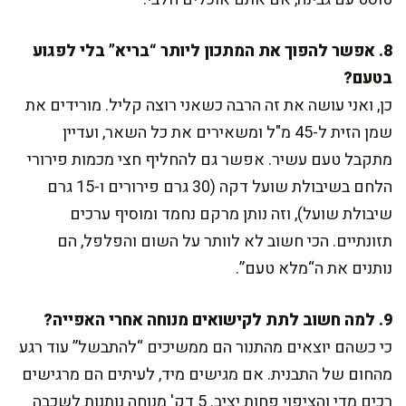
8. אפשר להפוך את המתכון ליותר “בריא” בלי לפגוע
בטעם?
כן, ואני עושה את זה הרבה כשאני רוצה קליל. מורידים את
שמן הזית ל-45 מ"ל ומשאירים את כל השאר, ועדיין
מתקבל טעם עשיר. אפשר גם להחליף חצי מכמות פירורי
הלחם בשיבולת שועל דקה (30 גרם פירורים ו-15 גרם
שיבולת שועל), וזה נותן מרקם נחמד ומוסיף ערכים
תזונתיים. הכי חשוב לא לוותר על השום והפלפל, הם
נותנים את ה“מלא טעם”.
9. למה חשוב לתת לקישואים מנוחה אחרי האפייה?
כי כשהם יוצאים מהתנור הם ממשיכים “להתבשל” עוד רגע
מהחום של התבנית. אם מגישים מיד, לעיתים הם מרגישים
רכים מדי והציפוי פחות יציב. 5 דק' מנוחה נותנות לשכבה