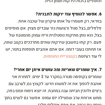
תזונתיים בזכות הירקות ושמן הזית.
6. אפשר להוסיף עוד ירקות לתבנית?
בוודאי, רק תשמרו על אותו עיקרון של שכבה אחת.
פלפלים, בצל סגול ורצועות גזר עובדים מצוין. אם מוסיפים
בצל, הוא נותן מתיקות נוסטלגית וריח עמוק מהמטבח של
פעם. רק קחו בחשבון שירקות שונים מתרככים בקצב שונה,
אז תחתכו בעובי דומה. אם אתם אוהבים תוספות בתנור, יש
לי עוד רעיונות
בקטגוריית התוספות
.
7. איך שומרים שאריות ומה עושים איתן יום אחרי?
שומרים בקופסה סגורה במקרר עד 3 ימים. למחרת אני
אוהבת להפוך את זה למשהו חדש: לקצוץ גס, לערבב עם
ביצים ולהכין חביתה עבה במחבת. זה יוצא נימוח ונמס בפה,
ממש ארוחת ערב שמצילה יום עמוס. אפשר גם לשים בתוך
טוסט עם גבינה, אם אתם אוכלים חלבי.