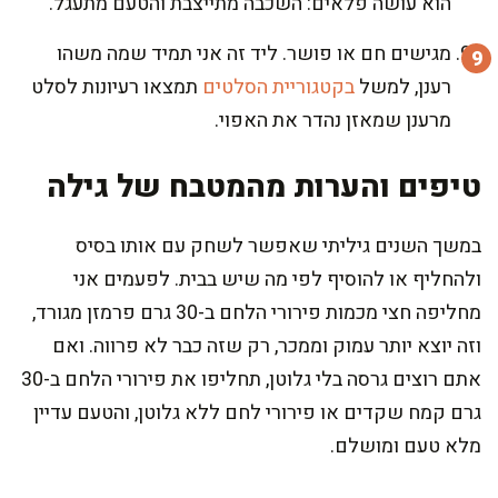
הוא עושה פלאים: השכבה מתייצבת והטעם מתעגל.
מגישים חם או פושר. ליד זה אני תמיד שמה משהו
רענן, למשל
בקטגוריית הסלטים
תמצאו רעיונות לסלט
מרענן שמאזן נהדר את האפוי.
טיפים והערות מהמטבח של גילה
במשך השנים גיליתי שאפשר לשחק עם אותו בסיס
ולהחליף או להוסיף לפי מה שיש בבית. לפעמים אני
מחליפה חצי מכמות פירורי הלחם ב-30 גרם פרמזן מגורד,
וזה יוצא יותר עמוק וממכר, רק שזה כבר לא פרווה. ואם
אתם רוצים גרסה בלי גלוטן, תחליפו את פירורי הלחם ב-30
גרם קמח שקדים או פירורי לחם ללא גלוטן, והטעם עדיין
מלא טעם ומושלם.