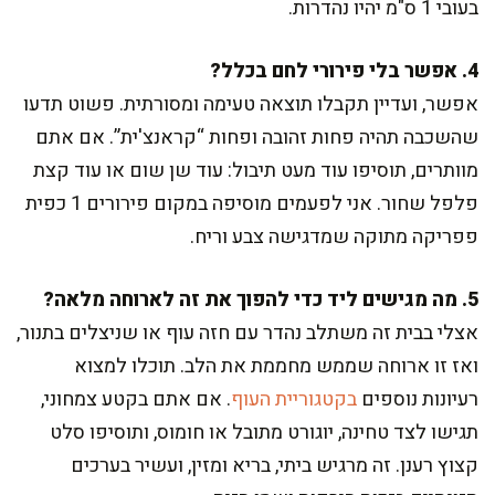
בעובי 1 ס"מ יהיו נהדרות.
4. אפשר בלי פירורי לחם בכלל?
אפשר, ועדיין תקבלו תוצאה טעימה ומסורתית. פשוט תדעו
שהשכבה תהיה פחות זהובה ופחות “קראנצ'ית”. אם אתם
מוותרים, תוסיפו עוד מעט תיבול: עוד שן שום או עוד קצת
פלפל שחור. אני לפעמים מוסיפה במקום פירורים 1 כפית
פפריקה מתוקה שמדגישה צבע וריח.
5. מה מגישים ליד כדי להפוך את זה לארוחה מלאה?
אצלי בבית זה משתלב נהדר עם חזה עוף או שניצלים בתנור,
ואז זו ארוחה שממש מחממת את הלב. תוכלו למצוא
רעיונות נוספים
בקטגוריית העוף
. אם אתם בקטע צמחוני,
תגישו לצד טחינה, יוגורט מתובל או חומוס, ותוסיפו סלט
קצוץ רענן. זה מרגיש ביתי, בריא ומזין, ועשיר בערכים