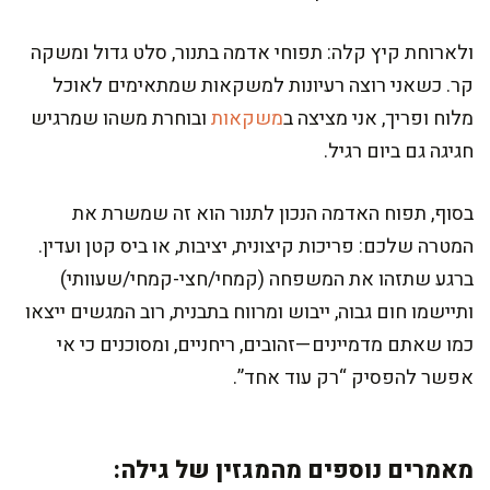
ולארוחת קיץ קלה: תפוחי אדמה בתנור, סלט גדול ומשקה
קר. כשאני רוצה רעיונות למשקאות שמתאימים לאוכל
מלוח ופריך, אני מציצה ב
משקאות
ובוחרת משהו שמרגיש
חגיגה גם ביום רגיל.
בסוף, תפוח האדמה הנכון לתנור הוא זה שמשרת את
המטרה שלכם: פריכות קיצונית, יציבות, או ביס קטן ועדין.
ברגע שתזהו את המשפחה (קמחי/חצי-קמחי/שעוותי)
ותיישמו חום גבוה, ייבוש ומרווח בתבנית, רוב המגשים ייצאו
כמו שאתם מדמיינים—זהובים, ריחניים, ומסוכנים כי אי
אפשר להפסיק “רק עוד אחד”.
מאמרים נוספים מהמגזין של גילה: