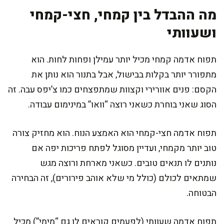
מה ההבדל בין קמחי, חצי-קמחי
ושעוותי
תפוח אדמה קמחי מכיל יותר עמילן ופחות לחות. הוא
מתפורר יותר בקלות בבישול, אבל בתנור הוא נותן את
הקסם: פנים אוורירי וקצוות שמתפצחים כמו צ’יפס עבה. זה
הסוג שאני בוחרת כשאני רוצה “וואו” במינימום עבודה.
תפוח אדמה חצי-קמחי הוא האמצע הנוח. הוא מחזיק צורה
טוב יותר מקמחי, ועדיין מסוגל לפתח פריכות יפה אם
נותנים לו תנאים טובים. כשאני מארחת ורוצה מגש
שמתאים לכולם (כולל מי שלא אוהב פירורים), זה הבחירה
הבטוחה.
תפוח אדמה שעוותי (לפעמים קוראים לו גם “מימי”) מכיל