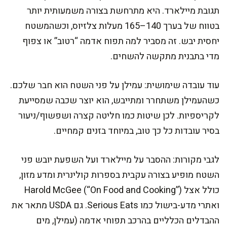
תגובת מיילארד. היא מתרחשת בצורה משמעותית יותר
בטווח של בערך 140–165 מעלות צלזיוס, וכשהמשטח
יחסית יבש. זה מסביר למה תפוח אדמה “רטוב” או צפוף
מדי בתבנית מתקשה להשחים.
עוד עובדה שימושית: עמילן על פני השטח הוא חבר שלכם.
כשהעמילן משתחרר ומתייבש, הוא יוצר שכבה שמסייעת
לקריספיות. לכן שיטות כמו חליטה קצרה ושפשוף/ניעור
בסיר עובדות כל כך טוב, במיוחד בזנים קמחיים.
לגבי מקורות: ההסבר על מיילארד ועל השפעת יובש פני
השטח מופיע בצורה עקבית בספרות קולינרית ומדע מזון,
כולל אצל Harold McGee (“On Food and Cooking”)
ואתרי מדע-בישול כמו Serious Eats. גם USDA מתאר את
ההבדלים הכלליים בהרכב תפוחי אדמה (עמילן, מים