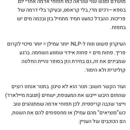
מושלם ומגש שני שנראה כמו תפוחי אדמה אחרי יום
בספא—רכים מדי, בלי קראסט, ובעיקר בלי דרמה של
פריכות. ההבדל כמעט תמיד מתחיל בזן ובכמה מים יש
בתפוח.
העיקרון פשוט ונוח ל-NLP: יותר עמילן = יותר סיכוי לקרום
פריך. פחות מים = פחות אידוי שמונע השחמה. ברגע
שמבינים את זה, גם בחירת הזן בסופר נהיית החלטה
קולינרית ולא הימור.
ועוד הקשר חשוב: תנור הוא לא טיגון. בתנור אנחנו רוצים
שהחום היבש יייבש את המעטפת, ישחים (תגובת מיילארד)
וייצר שכבה קריספית. לכן תפוחי אדמה שמתנהגים טוב
כש“מוציאים” מהם עמילן או מחספסים להם את השטח,
הם הכוכבים של העניין.