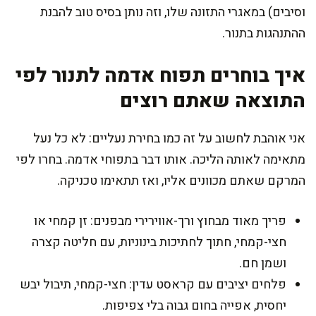
וסיבים) במאגרי התזונה שלו, וזה נותן בסיס טוב להבנת
ההתנהגות בתנור.
איך בוחרים תפוח אדמה לתנור לפי
התוצאה שאתם רוצים
אני אוהבת לחשוב על זה כמו בחירת נעליים: לא כל נעל
מתאימה לאותה הליכה. אותו דבר בתפוחי אדמה. בחרו לפי
המרקם שאתם מכוונים אליו, ואז תתאימו טכניקה.
פריך מאוד מבחוץ ורך-אווירירי מבפנים: זן קמחי או
חצי-קמחי, חתוך לחתיכות בינוניות, עם חליטה קצרה
ושמן חם.
פלחים יציבים עם קראסט עדין: חצי-קמחי, תיבול יבש
יחסית, אפייה בחום גבוה בלי צפיפות.