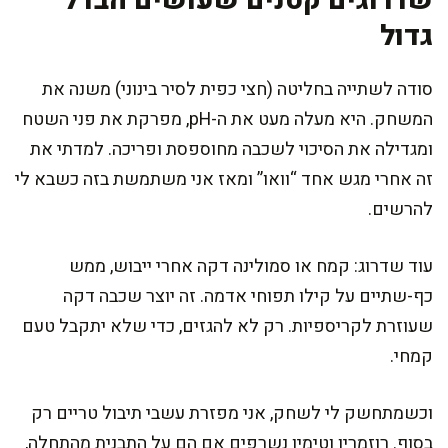
שדרוגים קטנים שעושים הבדל
גדול
סודה לשתייה בחליטה (חצי כפית לסיר בינוני) משנה את
המשחק. היא מעלה מעט את ה-pH, מפרקת את פני השטח
ומגדילה את הסיכוי לשכבה מחוספסת ופריכה. למדתי את
זה אחרי מגש אחד “וואו” ומאז אני משתמשת בזה כשבא לי
להרשים.
עוד שדרוג: קמח או סמולינה דקה אחרי ייבוש, ממש
כף-שתיים על קילו תפוחי אדמה. זה יוצר שכבה דקה
שעוזרת לקריספיות. רק לא להגזים, כדי שלא יתקבל טעם
קמחי.
וכשמתחשק לי לשחק, אני מפזרת עשבי תיבול טריים רק
בסוף. רוזמרין וטימין נשרפים אם הם על התבנית מהתחלה,