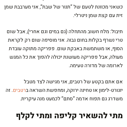
כשאני מכוונת לטעם של “תנור של שבת”, אני מערבבת שמן
זית עם קצת שמן ניטרלי.
תיבול: מלח חשוב מהתחלה (גם במים וגם אחרי), אבל שום
טרי נשרף בקלות בחום גבוה. אני מוסיפה שום רק לקראת
הסוף, או משתמשת באבקת שום. פפריקה מתוקה עובדת
מעולה, אבל פפריקה מעושנת יכולה להפוך את כל המגש
לארומה של מדורה טעימה.
אם אתם בקטע של רטבים, אני מגישה לצד מטבל
יוגורט-לימון או טחינה ירוקה, ומחפשת השראה ב
רטבים
. זה
משדרג גם תפוח אדמה “סתם” לכמעט מנה עיקרית.
מתי להשאיר קליפה ומתי לקלף