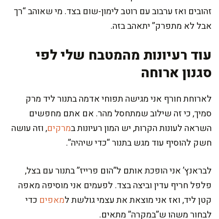
זהובים ואז ערבוב עם רוטב לימון-שום בצד. מי שאוהב “רך
אבל לא מתפרק” יתאהב בזה.
עוד רעיונות מהמטבח שלי לפי
סגנון ארוחה
לארוחת חורף אני מגישה תפוחי אדמה בתנור ליד מרק
סמיך, כי זה שילוב שמתחסל מהר. אם אתם מחפשים
השראה לעונות הקרות, יש המון רעיונות ב
מרקים
, וזה עושה
חשק להוסיף עוד מגש בתנור “כדי שיהיה”.
לבראנץ’ אני הופכת אותם ל”הום פרייז” בתנור עם בצל,
פלפל חריף עדין וביצה בצד. לפעמים אני מוסיפה מאפה
קטן ליד, ואז אני מוצאת את עצמי גולשת ל
מאפים
כדי
לבחור משהו ש”במקרה” מתאים.