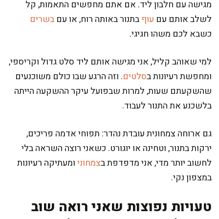
מגישה עם חלבון ליד. אם אתם מחפשים התאמות, קל
לשלב אותם עם
עוף
בתנור באותה רוח, או עם
בשרים
כשבא לכם משהו חגיגי.
למי שאוהב קליל, אני מגישה אותם ליד סלט גדול וקריספי,
ומחפשת רעיונות ב
סלטים
. וזה הרגע שבו כולם משוכנעים
שהשקעתם שעות, למרות שבפועל עיקר ההשקעה הייתה
בלשכנע את התנור לעבוד.
גם ארוחה צמחונית עובדת נהדר: תפוחי אדמה פריכים,
ירקות בתנור, וטחינה או יוגורט. כשאני רוצה השראה בלי
לחשוב יותר מדי, אני מדפדפת ב
צמחוני
ומעתיקה רעיונות
במצפון נקי.
טעויות נפוצות שאני רואה שוב