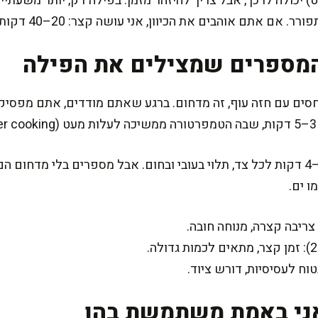
ט) יכולה לרכך, אבל צריך להיזהר מזמן. בפילה דק, יותר משעתי
תם אוהבים את הכיוון, אני עושה קצר: 20–40 דקות, ואז לצריבה.
המספרים שמצילים את הפילה
בצריבה במחבת, לרוב מדובר על 2–4 דקות לכל צד, תלוי בעובי ובחום. אבל מספרים בל
ו ים.
ריבה קצרה, מנוחה חובה.
בטוח לעסיסיות, דורש ציוד.
ני באמת משתמשת בהן