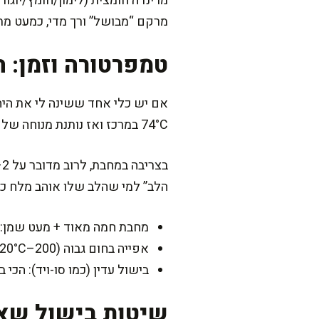
מרינדה חומצית (לימון/חומץ/יוגור
מרקם “מבושל” ורך מדי, כמעט מתפורר. אם א
טמפרטורה וזמן: 
74°C במרכז ואז נותנת מנוחה של 3–5 דקות, שבה הטמפרטורה ממשיכה לעלות מעט (Carryover cooking).
הלב” למי שהלב שלו אוהב מלח כמ
מחבת חמה מאוד + מעט שמן: צ
אפייה בחום גבוה (200–220°C): זמן קצר, מתאים לכמות גדולה.
בישול עדין (כמו סו-ויד): הכי 
שיטות בישול שא