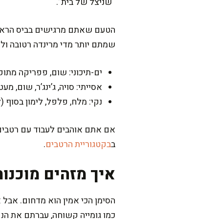
“שניצל של בית”.
הטעם שאתם מרגישים בביס הראשו
שמתם יותר מדי מרינדה רטובה ולא 
ים-תיכוני: שום, פפריקה מתוקה
אסייתי: סויה, ג’ינג’ר, שום, מע
נקי: מלח, פלפל, לימון בסוף 
אם אתם אוהבים לעבוד עם רטבים,
ב
בקטגוריית הרטבים
.
איך מזהים מוכנות
הסימן הכי אמין הוא מדחום. אבל 
כמו גומייה קשוחה, עברתם את הנק