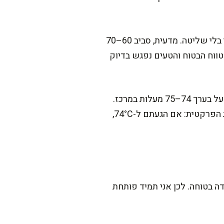
הבעיה מתחילה כשמתייחסים אליו כמו לחזה עוף עבה: מחממים יותר מדי זמן או על אש חזקה מדי בלי שליטה. מדעית, סביב 60–70
טווח הבטוח והטעים נפגש בדיוק
נתון שימושי שאני חוזרת אליו בכל פעם: חזה עוף מתחיל להרגיש יבש משמעותית כשהוא עולה מעל בערך 74–75 מעלות במרכז.
מבחינת בטיחות, גופי בריאות כמו USDA ממליצים על 74°C (165°F) בחלק העבה ביותר. המשמעות הפרקטית: אם הגעתם ל-74°C,
ה בטוחה. לכן אני תמיד פותחת