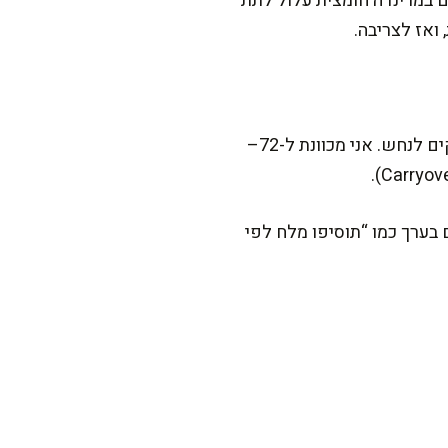
ים במרינדה חומצית עלול לתת
אם יש כלי אחד ששינה לי את היחסים עם חזה עוף, זה מדחום. ברגע שאתם מודדים, אתם מפסיקים לנחש. אני מכוונת ל-72–
י מדחום הם בערך כמו “תוסיפו מלח לפי