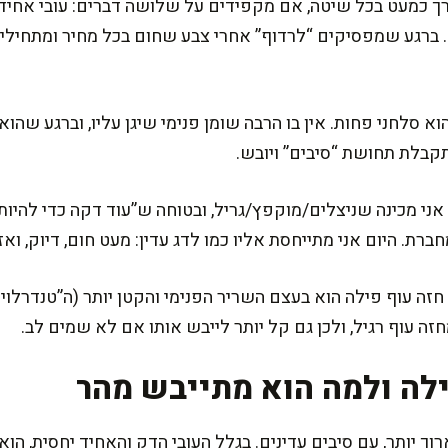
ורך כמעט בכל שיטה, אם מקפידים על שלושה דברים: עובי אחיד
. ברגע שמפסיקים “לרדוף” אחרי צבע שחום בכל מחיר ומתחילי
הוא סלחני פחות. אין בו הרבה שומן פנימי שיגן עליו, וברגע שה
תקבלת תחושת “סיבים” ויובש.
ני מכינה שניצלים/מוקפץ/גריל, ובטוחה ש”עוד דקה כדי להיות ב
ת. היום אני מתייחסת אליו כמו לדג עדין: מעט חום, דיוק, ואז
חזה עוף פילה הוא בעצם השריר הפנימי והקטן יותר (ה”טנדרלוי
זה עוף רגיל, ולכן גם קל יותר לייבש אותו אם לא שמים לב.
ילה ולמה הוא מתייבש מהר
רוך יותר, עם סיבים עדינים. בגלל העובי הדק והאחיד יחסית, ה