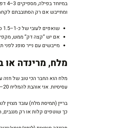
במיו
ומתייבש אם רק הסתובבתם לקחת
שואפים לעובי של כ-1–1.5 ס”מ לרוב שיטות הצריבה.
אם יש “קצה דק” ממש, מקפלים 
מייבשים עם נייר סופג לפני תי
מלח, מרינדה או ב
מלח הוא החבר הכי טוב של חזה עו
עסיסיות. אני אוהבת להמליח 20–40 דקות לפני הבישול, או להכין בריין קצר של מים ומלח אם יש לי זמן.
כך שוטפים קלות או רק מנגבים, ת