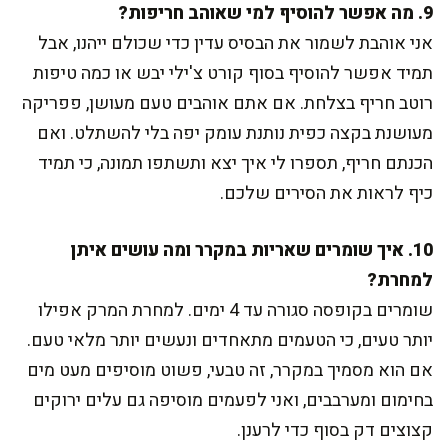
9. מה אפשר להוסיף למי שאוהב חריפות?
אני אוהבת לשמור את הבסיס עדין כדי שכולם ייהנו, אבל
תמיד אפשר להוסיף בסוף קורט צ'ילי יבש או כמה טיפות
רוטב חריף בצלחת. אם אתם אוהבים טעם מעושן, פפריקה
מעושנת בקצה כפית נותנת עומק יפה בלי להשתלט. ואם
הכנתם חריף, תספרו לי איך יצא ותשתפו תמונה, כי תמיד
כיף לראות את הסירים שלכם.
10. איך שומרים שאריות במקרר ומה עושים איתן
למחרת?
שומרים בקופסה סגורה עד 4 ימים. למחרת המרק אפילו
יותר טעים, כי הטעמים מתאחדים ונעשים יותר מלאי טעם.
אם הוא מסמיך במקרר, זה טבעי, פשוט מוסיפים מעט מים
בחימום ומערבבים, ואני לפעמים מוסיפה גם עלים ירוקים
קצוצים דק בסוף כדי לרענן.