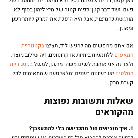
כאן קסם, והריח שנפתח בסיר הוא ממש ריח מהמטבח של
פעם. ועוד דבר קטן: כפית קטנה של מיץ לימון בסוף לא
מורגשת כחמיצות, אבל היא הופכת את המרק ליותר רענן
ומאוזן.
אם אתם מחפשים מה להגיש ליד, תציצו
בקטגוריית
המאפים
ללחמניות ביתיות או קרוטונים, וזה שילוב מנצח.
ולצד זה אני אוהבת לשים משהו מרענן, למשל
בקטגוריית
הסלטים
יש רעיונות רעננים ומלאי טעם שמתאימים לכל
קערת מרק.
שאלות ותשובות נפוצות
מהקוראים
1. איך מוציאים חול מהכרישה בלי להתעצבן?
כרישה אוהבת להחביא חול בין השכבות, אז שוטפים נכון