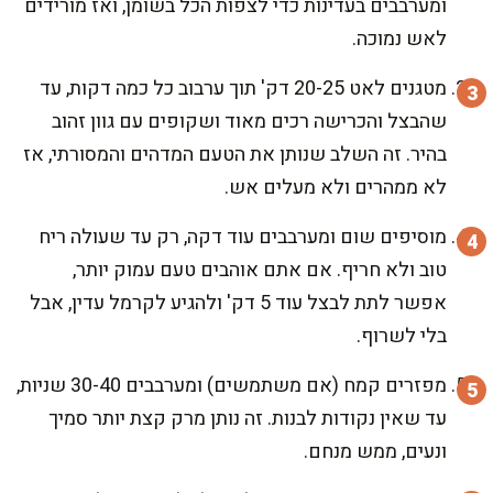
ומערבבים בעדינות כדי לצפות הכל בשומן, ואז מורידים
לאש נמוכה.
מטגנים לאט 20-25 דק' תוך ערבוב כל כמה דקות, עד
שהבצל והכרישה רכים מאוד ושקופים עם גוון זהוב
בהיר. זה השלב שנותן את הטעם המדהים והמסורתי, אז
לא ממהרים ולא מעלים אש.
מוסיפים שום ומערבבים עוד דקה, רק עד שעולה ריח
טוב ולא חריף. אם אתם אוהבים טעם עמוק יותר,
אפשר לתת לבצל עוד 5 דק' ולהגיע לקרמל עדין, אבל
בלי לשרוף.
מפזרים קמח (אם משתמשים) ומערבבים 30-40 שניות,
עד שאין נקודות לבנות. זה נותן מרק קצת יותר סמיך
ונעים, ממש מנחם.