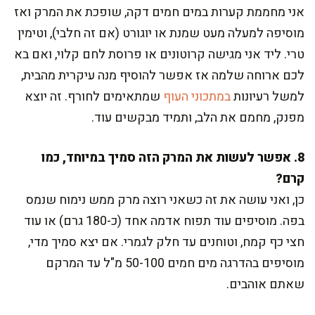
אני מחממת קערות במים חמים דקה, שופכת את המרק ואז
מוסיפה למעלה מעט שמנת או יוגורט (אם זה חלבי), וטימין
טרי. ליד אני מגישה קרוטונים או פרוסת לחם קלוי, ואם בא
לכם ארוחה שלמה אז אפשר להוסיף מנה עיקרית מהבית,
למשל רעיונות
במתכוני העוף
שמתאימים לחורף. זה יוצא
מפנק, מחמם את הלב, ותמיד מבקשים עוד.
8. אפשר לעשות את המרק הזה סמיך במיוחד, כמו
קרם?
כן, ואני עושה את זה כשאני רוצה מרק ממש נימוח שנמס
בפה. מוסיפים עוד תפוח אדמה אחד (כ-180 גרם) או עוד
חצי כף קמח, וטוחנים עד חלק לגמרי. אם יצא סמיך מדי,
מוסיפים בהדרגה מים חמים 50-100 מ"ל עד המרקם
שאתם אוהבים.