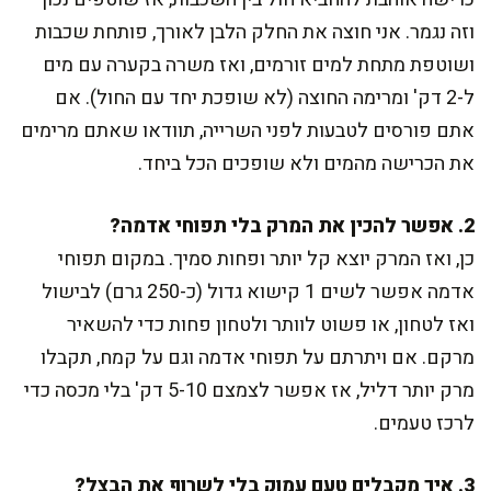
וזה נגמר. אני חוצה את החלק הלבן לאורך, פותחת שכבות
ושוטפת מתחת למים זורמים, ואז משרה בקערה עם מים
ל-2 דק' ומרימה החוצה (לא שופכת יחד עם החול). אם
אתם פורסים לטבעות לפני השרייה, תוודאו שאתם מרימים
את הכרישה מהמים ולא שופכים הכל ביחד.
2. אפשר להכין את המרק בלי תפוחי אדמה?
כן, ואז המרק יוצא קל יותר ופחות סמיך. במקום תפוחי
אדמה אפשר לשים 1 קישוא גדול (כ-250 גרם) לבישול
ואז לטחון, או פשוט לוותר ולטחון פחות כדי להשאיר
מרקם. אם ויתרתם על תפוחי אדמה וגם על קמח, תקבלו
מרק יותר דליל, אז אפשר לצמצם 5-10 דק' בלי מכסה כדי
לרכז טעמים.
3. איך מקבלים טעם עמוק בלי לשרוף את הבצל?