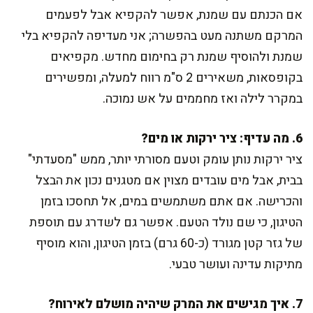
אם הכנתם עם שמנת, אפשר להקפיא אבל לפעמים
המרקם משתנה מעט בהפשרה; אני מעדיפה להקפיא בלי
שמנת ולהוסיף שמנת רק בחימום מחדש. מקפיאים
בקופסאות, משאירים 2 ס"מ רווח למעלה, ומפשירים
במקרר לילה ואז מחממים על אש נמוכה.
6. מה עדיף: ציר ירקות או מים?
ציר ירקות נותן עומק וטעם מסורתי יותר, ממש "מסעדתי"
בבית, אבל מים עובדים מצוין אם מטגנים נכון את הבצל
והכרישה. אם אתם משתמשים במים, אל תחסכו בזמן
הטיגון, כי שם נולד הטעם. אפשר גם לשדרג עם תוספת
של גזר קטן מגורד (כ-60 גרם) בזמן הטיגון, והוא מוסיף
מתיקות עדינה ועושר טבעי.
7. איך מגישים את המרק שיהיה מושלם לאירוח?