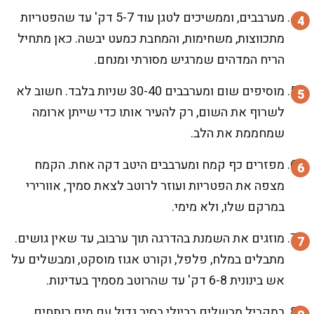
מערבבים, וממשיכים לטגן עוד 5-7 דק' עד שהפטריות
מתכווצות, משחימות, והמחבת כמעט יבשה. כאן מתחיל
הריח המדהים שמרגיש מסורתי ומנחם.
מוסיפים שום ומערבבים 30-40 שניות בלבד. חשוב לא
לשרוף את השום, רק להעיר אותו כדי שייתן ארומה
שמחממת את הלב.
מפזרים כף קמח ומערבבים היטב דקה אחת. הקמח
מצפה את הפטריות ועוזר לרוטב לצאת סמיך, אוורירי
במרקם שלו, ולא מימי.
מוזגים את השמנת בהדרגה תוך ערבוב, עד שאין גושים.
מתבלים במלח, פלפל, וקורט אגוז מוסקט, ומבשלים על
אש בינונית 6-8 דק' עד שהרוטב מסמיך בעדינות.
במקביל מבשלים רביולי בסיר גדול עם מים רותחים