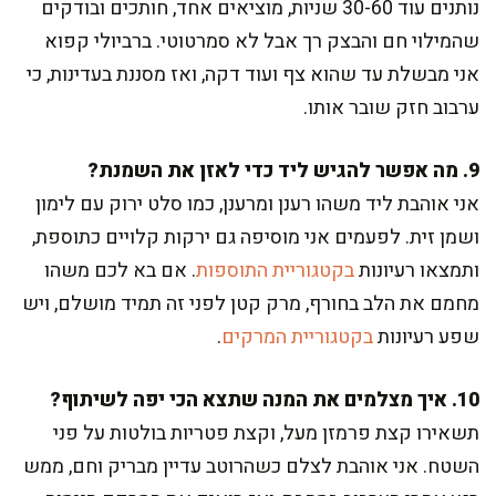
נותנים עוד 30-60 שניות, מוציאים אחד, חותכים ובודקים
שהמילוי חם והבצק רך אבל לא סמרטוטי. ברביולי קפוא
אני מבשלת עד שהוא צף ועוד דקה, ואז מסננת בעדינות, כי
ערבוב חזק שובר אותו.
9. מה אפשר להגיש ליד כדי לאזן את השמנת?
אני אוהבת ליד משהו רענן ומרענן, כמו סלט ירוק עם לימון
ושמן זית. לפעמים אני מוסיפה גם ירקות קלויים כתוספת,
ותמצאו רעיונות
בקטגוריית התוספות
. אם בא לכם משהו
מחמם את הלב בחורף, מרק קטן לפני זה תמיד מושלם, ויש
שפע רעיונות
בקטגוריית המרקים
.
10. איך מצלמים את המנה שתצא הכי יפה לשיתוף?
תשאירו קצת פרמזן מעל, וקצת פטריות בולטות על פני
השטח. אני אוהבת לצלם כשהרוטב עדיין מבריק וחם, ממש