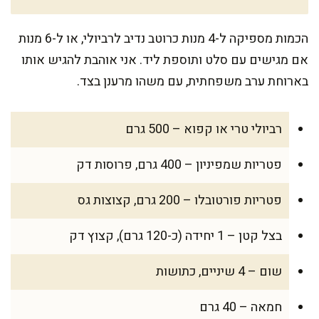
הכמות מספיקה ל-4 מנות כרוטב נדיב לרביולי, או ל-6 מנות
אם מגישים עם סלט ותוספת ליד. אני אוהבת להגיש אותו
בארוחת ערב משפחתית, עם משהו מרענן בצד.
רביולי טרי או קפוא – 500 גרם
פטריות שמפיניון – 400 גרם, פרוסות דק
פטריות פורטובלו – 200 גרם, קצוצות גס
בצל קטן – 1 יחידה (כ-120 גרם), קצוץ דק
שום – 4 שיניים, כתושות
חמאה – 40 גרם