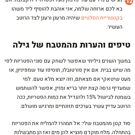
בא לכם ארוחה שלמה, אני אוהבת להוסיף ליד משהו
בקטגוריית הסלטים
שיהיה מרענן ורענן לצד הרוטב
העשיר.
טיפים והערות מהמטבח של גילה
במשך השנים גיליתי שאפשר לשחק עם סוגי הפטריות לפי
מה שיש בבית. אם אין פורטובלו, תוסיפו עוד שמפיניון, או
מעט שיטאקי אם מצאתם, וזה יוצא מלא טעם. למי
שמעדיף גרסה קצת יותר בריא ומזין, אפשר להשתמש
בשמנת לבישול 15% ולהגדיל את כמות הפטריות, ככה
הרוטב עדיין עשיר בערכים תזונתיים ומרגיש מושלם.
סוד קטן מהמטבח שלי: אל תמהרו להמליח את הפטריות
בהתחלה. מלח מוקדם מוציא להן מים ואז הן מתבשלות