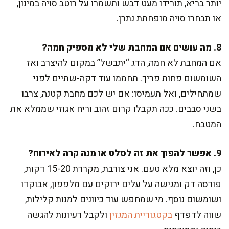
יותר בריא, תורידו מעט דבש ותשמרו על רוטב סויה במינון,
או תבחרו סויה מופחתת נתרן.
8. מה עושים אם המחבת שלי לא מספיק חמה?
אם המחבת לא חמה, הדג “יתבשל” במקום להיצרב ואז
השומשום פחות פריך. תחממו עוד דקה-שתיים לפני
שמתחילים, ואל תעמיסו: אם יש לכם מחבת קטנה, צרבו
בשני סבבים. ככה תקבלו קרום זהוב וריח אגוזי שממלא את
המטבח.
9. אפשר להפוך את זה לסלט או מנה קרה לאירוח?
כן, וזה יוצא מלא טעם. אני צורבת, מקררת 15-20 דקות,
פורסה דק ומגישה על עלים ירוקים עם מלפפון, אבוקדו
ושומשום נוסף. מי שמחפש עוד כיוונים למנות קלילות,
שווה לדפדף
בקטגוריית המגזין
ולקבל רעיונות להגשה