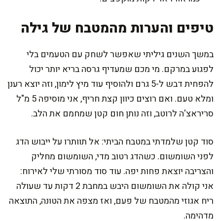
טיפים והערות מהמטבח של גילה
במשך השנים גיליתי שאפשר לשחק עם הטעמים בלי
לפגוע במרקם. מי מכם שמעדיף גרסה בריא יותר יכול
להפחית דבש ל-5 גרם ולהוסיף עוד מיץ לימון, וזה יוצא רענן
ומלא טעם. ואם רוצים כיוון קצת חריף, אני מוסיפה 5 מ"ל
סריראצ'ה לרוטב, וזה נותן חום קטן שמחמם את הלב.
סוד קטן שלמדתי במטבח הביתי: אל תוותרו על ייבוש הדג
לפני השומשום. כשהדג רטוב מדי, השומשום מחליק
והצריבה יוצאת פחות יפה. עוד סוד מסורתי שלי לאירוח:
אני קולה את השומשום היבש במחבת 2 דקות עד שעולה
ריח אגוזי מהמטבח של פעם, ואז מצפה את הטונה, התוצאה
מדהימה.