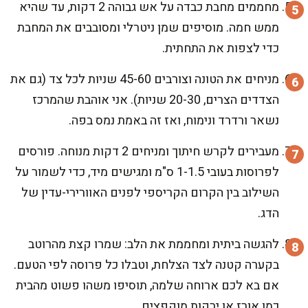
מחממים מחבת כבדה על אש גבוהה 2 דקות, עד שהיא
ממש חמה. מוסיפים שמן ניטרלי ומסובבים את המחבת
כדי לצפות את התחתית.
מניחים את הטונה וצורבים 45-60 שניות לכל צד (גם את
הצדדים הצרים, 20-30 שניות). אני אוהבת שהמרכז
נשאר ורדרד ונימוח, ואז זה באמת נמס בפה.
מעבירים לקרש חיתוך ומניחים 2 דקות מנוחה. פורסים
לפרוסות בעובי 1-1.5 ס"מ ומגישים מיד, כדי לשמור על
השילוב בין הקרום הקריספי לפנים האוורירי-עדין של
הדג.
להגשה ביתית ומחממת את הלב: שמרו קצת מהרוטב
בקערה קטנה לצד הצלחת, וטבלו כל פרוסה לפי הטעם.
אם בא לכם ארוחה שלמה, תוסיפו משהו פשוט מהבית
כמו אורז או ירקות מוקפצים.