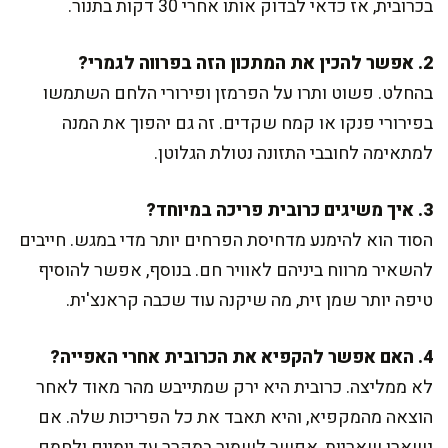
בכרובית, אז כדאי לבדוק אותו אחרי 30 דקות בתנור.
2. אפשר להכין את המתכון הזה בפרווה לגמרי?
בהחלט. פשוט ותרו על הפרמזן ופירורי הלחם השתמשו
בפירורי פנקו או קמח שקדים. זה גם יהפוך את המנה
למתאימה לחובבי התזונה נטולת הגלוטן.
3. איך משיגים כרובית פריכה במיוחד?
הסוד הוא להימנע מדחיסת הפרחים יותר מדי במגש. חייבים
להשאיר מרווח ביניהם לאוויר חם. בנוסף, אפשר להוסיף
טיפה יותר שמן זית, מה שיקנה עוד שכבה קראנצ'ית.
4. האם אפשר להקפיא את הכרובית אחרי האפייה?
לא ממליצה. כרובית היא ירק שמתייבש מהר מאוד לאחר
הוצאה מהמקפיא, והיא תאבד את כל הפריכות שלה. אם
נשארו שאריות, אפשר לשמור במקרר עד יומיים ולחמם