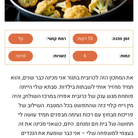
זמן הכנה:
15 דקות
רמת קושי:
קל
כמות:
6
כשרות:
פרווה
את המתכון הזה לכרובית בתנור אני מכינה כבר שנים, והוא
תמיד מחזיר אותי לשבתות בילדות. סבתא שלי הייתה
פותחת מגש ענק של כרובית אפויה במרכז השולחן, והיה
מין ריח קלוי כזה שהתפשט בכל המטבח. השילוב של
פריכות מבחוץ עם רכות נעימה מבפנים תמיד עושה לי
תחושה של בית חם ומנחם. היום, כשאני מכינה את זה
בעצמי למשפחה שלי – אני כבר שומעת את הנכדים