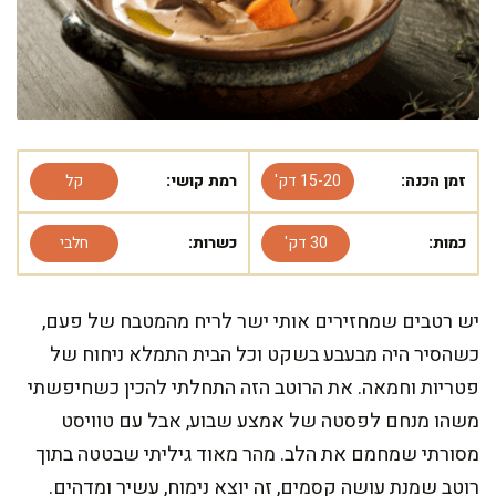
זמן הכנה:
15-20 דק'
רמת קושי:
קל
כמות:
30 דק'
כשרות:
חלבי
יש רטבים שמחזירים אותי ישר לריח מהמטבח של פעם,
כשהסיר היה מבעבע בשקט וכל הבית התמלא ניחוח של
פטריות וחמאה. את הרוטב הזה התחלתי להכין כשחיפשתי
משהו מנחם לפסטה של אמצע שבוע, אבל עם טוויסט
מסורתי שמחמם את הלב. מהר מאוד גיליתי שבטטה בתוך
רוטב שמנת עושה קסמים, זה יוצא נימוח, עשיר ומדהים.