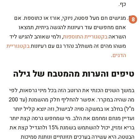
כף.
מגישים חם מעל פסטה, ניוקי, אורז או כתוספת. אם
אתם מחפשים עוד רעיונות להגשה ביתית, תמצאו
השראה
בקטגוריית התוספות
, ולמי שאוהב להגיש ליד
משהו מהים זה משתלב נהדר גם עם רעיונות
בקטגוריית
הדגים
.
טיפים והערות מהמטבח של גילה
במשך השנים הכנתי את הרוטב הזה בכל מיני גרסאות, לפי
מה שהיה במקרר. אפשר להחליף חלק מהשמנת (עד 200
מ"ל) בחלב או במשקה סויה לבישול, וזה יוצא קליל יותר
ועדיין מנחם ומחמם את הלב. מי שמחפש גרסה קצת יותר
בריא ומזין, יכול להשתמש בשמנת 15% ולהגדיל קצת את
הבטטה, היא עשירה בערכים תזונתיים ונותנת סמיכות