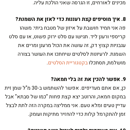
מכינים לאורחים, זו הגרסה שאני הולכת עליה.
8. איך מוסיפים קצת רעננות כדי לאזן את השמנת?
פה אני תמיד חושבת על איזון של מטבח ביתי: משהו
קריספי ורענן ליד. תגישו עם סלט ירוק פשוט, או עם סלט
עגבניות קצוץ דק, זה עושה את הכול מרענן ומרים את
השמנת. לרעיונות לסלטים שיחתכו את העושר בצורה
מושלמת, תסתכלו
בקטגוריית הסלטים
.
9. אפשר להכין את זה בלי חמאה?
כן, אם אתם מעדיפים. אפשר להשתמש ב-30 מ"ל שמן זית
במקום חמאה, והרוטב יצא קצת פחות "כמו של סבתא" אבל
עדיין טעים ומלא טעם. אני ממליצה במקרה הזה לתת לבצל
זמן להתקרמל קלות כדי להחזיר מתיקות ועומק.