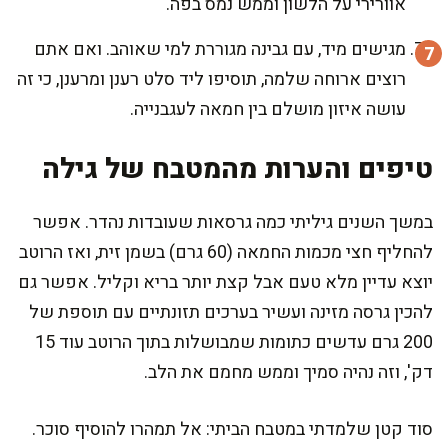
אוורירי על הלשון וממש נמס בפה.
מגישים מיד, עם גבינה מגוררת למי שאוהב. ואם אתם
רוצים ארוחה שלמה, תוסיפו ליד סלט רענן ומרענן, כי זה
עושה איזון מושלם בין חמאה לעגבנייה.
טיפים והערות מהמטבח של גילה
במשך השנים גיליתי כמה גרסאות שעובדות נהדר. אפשר
להחליף חצי מכמות החמאה (60 גרם) בשמן זית, ואז הרוטב
יוצא עדיין מלא טעם אבל קצת יותר בריא וקליל. אפשר גם
להכין גרסה מזינה ועשיר בערכים תזונתיים עם תוספת של
200 גרם עדשים כתומות שמבושלות בתוך הרוטב עוד 15
דק', וזה נהיה סמיך וממש מחמם את הלב.
סוד קטן שלמדתי במטבח הביתי: אל תמהרו להוסיף סוכר.