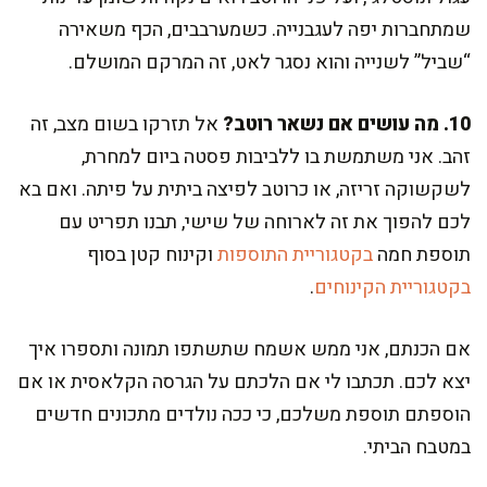
שמתחברות יפה לעגבנייה. כשמערבבים, הכף משאירה
“שביל” לשנייה והוא נסגר לאט, זה המרקם המושלם.
10. מה עושים אם נשאר רוטב?
אל תזרקו בשום מצב, זה
זהב. אני משתמשת בו ללביבות פסטה ביום למחרת,
לשקשוקה זריזה, או כרוטב לפיצה ביתית על פיתה. ואם בא
לכם להפוך את זה לארוחה של שישי, תבנו תפריט עם
תוספת חמה
בקטגוריית התוספות
וקינוח קטן בסוף
בקטגוריית הקינוחים
.
אם הכנתם, אני ממש אשמח שתשתפו תמונה ותספרו איך
יצא לכם. תכתבו לי אם הלכתם על הגרסה הקלאסית או אם
הוספתם תוספת משלכם, כי ככה נולדים מתכונים חדשים
במטבח הביתי.