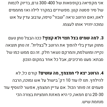
אני מקפיאה בקופסאות של 300-400 גרם, בדיוק לכמות
של סיר פסטה קטן. מפשירים במקרר לילה ואז מחממים
לאט, ואם הרוטב נראה “שבור” טיפה, ערבוב עדין על אש
נמוכה יחזיר אותו לעצמו.
3. למה שמים בצל חצוי ולא קצוץ?
ככה הבצל נותן טעם
מתוק ועדין בלי להפוך את הרוטב ל”בצלית”. זה נותן תוצאה
נקייה ומושלמת, והמרקם נשאר חלק. זה גם ממש כמו של
סבתא: מעט מרכיבים, אבל כל אחד במקום הנכון.
4. הרוטב יצא לי חמצמץ, מה עושים?
קודם כל, לא
להילחץ. תנו לו עוד 10 דק' בישול על אש נמוכה, הרבה
פעמים זה פותר הכול. אם עדיין חמצמץ, אפשר להוסיף עוד
20-30 גרם חמאה, כי היא מאזנת חומציות בצורה הכי
מנחמת שיש.