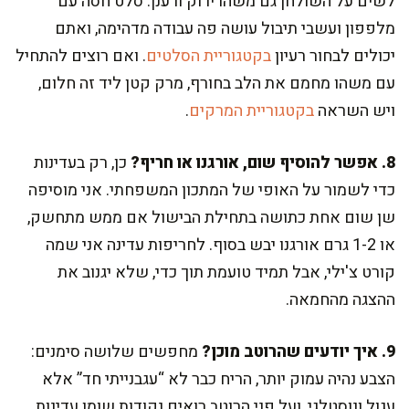
לשים על השולחן גם משהו ירוק ורענן. סלט חסה עם
מלפפון ועשבי תיבול עושה פה עבודה מדהימה, ואתם
יכולים לבחור רעיון
בקטגוריית הסלטים
. ואם רוצים להתחיל
עם משהו מחמם את הלב בחורף, מרק קטן ליד זה חלום,
ויש השראה
בקטגוריית המרקים
.
8. אפשר להוסיף שום, אורגנו או חריף?
כן, רק בעדינות
כדי לשמור על האופי של המתכון המשפחתי. אני מוסיפה
שן שום אחת כתושה בתחילת הבישול אם ממש מתחשק,
או 1-2 גרם אורגנו יבש בסוף. לחריפות עדינה אני שמה
קורט צ'ילי, אבל תמיד טועמת תוך כדי, שלא יגנוב את
ההצגה מהחמאה.
9. איך יודעים שהרוטב מוכן?
מחפשים שלושה סימנים:
הצבע נהיה עמוק יותר, הריח כבר לא “עגבנייתי חד” אלא
עגול ונוסטלגי, ועל פני הרוטב רואים נקודות שומן עדינות