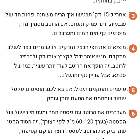
יידבק בתחתית.
אחרי כ-15 דק' תרגישו איך הריח משתנה: פחות חד של
עגבנייה, יותר עמוק ומנחם. אם הרוטב מסמיך מדי,
מוסיפים כף מים חמים ומערבבים.
מוציאים את חצי הבצל וזורקים או שומרים בצד לשלב
מתקדם: מי שאוהב יכול לקצוץ אותו דק ולהחזיר
לרוטב. זה הופך את הרוטב לעוד יותר עשיר, כמו של
סבתא, אבל עדיין נקי ומושלם.
טועמים ומתקנים תיבול. אם בא לכם, מוסיפים פלפל
שחור שמחמם את הטעם ונותן עומק.
מערבבים את הרוטב עם פסטה חמה ומעט מי בישול של
הפסטה (בערך 60-120 מ"ל לפי הצורך). זה הסוד הקטן
שמדביק את הרוטב לפסטה ויוצר מרקם קטיפתי,