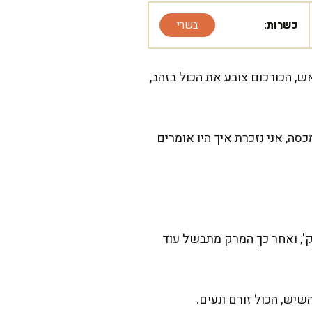
כשרות:
בשרי
, הכורכום צובע את הכול בזהב,
ה, אני נזכרת איך היו אומרים
 דורש קצת סבלנות, אבל מבטיחה שזה שווה כל רגע. ההכנה הפעילה לוקחת בערך 45 דק', ואחר כך המרק מתבשל עוד
יש, הכול זורם ונעים.