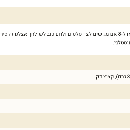
המתכון מספיק ל-6 מנות נדיבות, או ל-8 אם מגישים לצד סלטים ולחם טוב לשולחן.
וסטלגי.