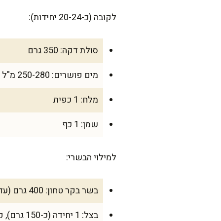
לקובה (כ-20-24 יחידות):
סולת דקה: 350 גרם
מים פושרים: 250-280 מ"ל
מלח: 1 כפית
שמן: 1 כף
למילוי הבשרי:
בשר בקר טחון: 400 גרם (עדיף 10%-15% שומן)
בצל: 1 יחידה (כ-150 גרם), קצוץ דק