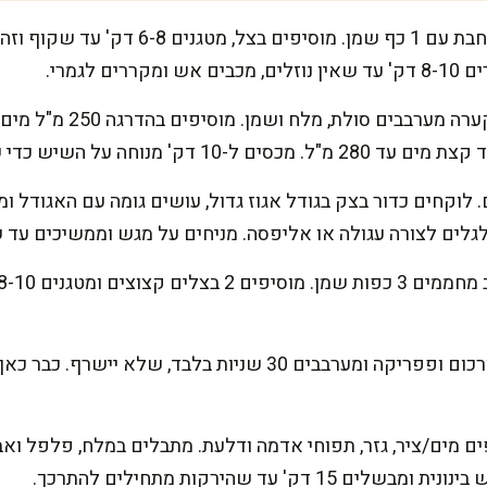
מכינים את המילוי: מחממים מחבת עם 1 כף שמ
ם לגמרי.
ל השיש כדי שהסולת תשתה ותהיה נימוחה.
לגלים לצורה עגולה או אליפסה. מניחים על מגש וממשיכים עד 
מוסיפים תבלינים: מוסיפים כורכום ופפריקה ומערבבים 30 שניות 
יפים מים/ציר, גזר, תפוחי אדמה ודלעת. מתבלים במלח, פלפל
דק' עד שהירקות מתחילים להתרכך.