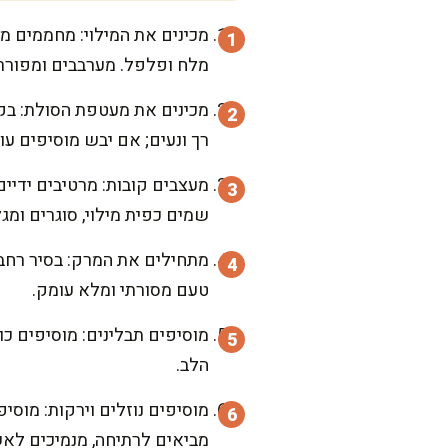
מלח ופלפל. מערבבים ומפוררים 8-10 דק' עד שאין נוזלים, מכבים אש ומקררי
רך ונעים; אם יבש מוסיפים עוד קצת מים עד 280 מ"ל. מכסים ל-10 דק' מנוחה ע
שמים כפית מילוי, סוגרים ומג
טעם מסורתי ומלא עומק.
הלב.
מוסיפים נוזלים וירקות: מוס
מביאים לרתיחה, מנמיכים לאש בינונית ומבשלים 15 