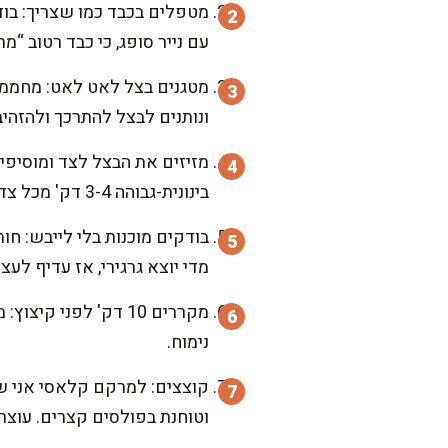
מטפלים בכבד כמו שצריך: בודק
עם נייר סופג, כי כבד רטוב “מ
ונותנים לבצל להתרכך ולהזהיב 12-15 דק', עד שהוא מתוק, עמוק, ומפיץ ריח נוסטלגי שממש מחמם את 
מזיזים את הבצל לצד ומוסיפי
בינונית-גבוהה 3-4 דק' מכל צד, עד שהוא שחום מבחוץ אבל עדיין עסיסי בפנים.
בודקים מוכנות בלי לייבש: חו
מדי יוצא גרגירי, אז עדיף לעצו
מקררים 10 דק' לפני
נימוח.
קוצצים: למרקם קלאסי אני שמ
וטוחנת בפולסים קצרים. עוצ