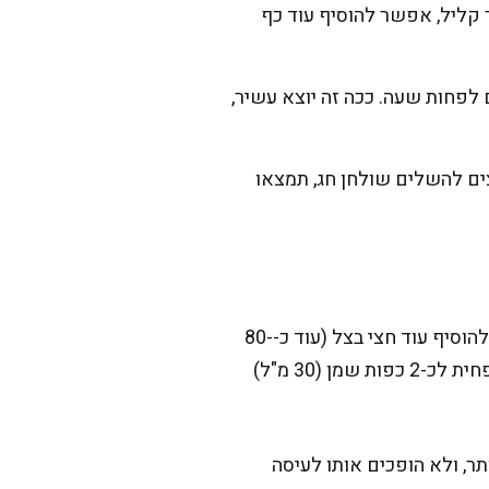
 קליל, אפשר להוסיף עוד כף
 לפחות שעה. ככה זה יוצא עשיר,
צים להשלים שולחן חג, תמצאו
במשך השנים גיליתי שאפשר לשחק עם הכמויות לפי הטעם בבית. מי שאוהב מתיקות עדינה יכול להוסיף עוד חצי בצל (עוד כ-80-
100 גרם) ולטגן אותו עד קרמל עדין, וזה יוצא מדהים. מי שמעדיף גרסה קצת יותר בריאה, יכול להפחית לכ-2 כפות שמן (30 מ"ל)
ר, ולא הופכים אותו לעיסה