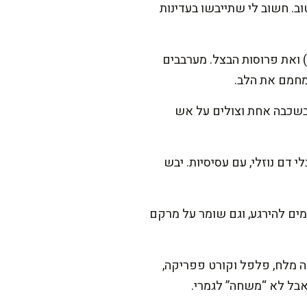
וב. חשוב לי שתייבשו בעדינות
 לאט: מחממים מחבת רחבה על אש בינונית, מוסיפים 3 כפות שמן (כ-45 מ"ל) ואת פרוסות הבצל. מערבבים
 בשכבה אחת וצולים על אש
 דם נוזלי, עם עסיסיות. יבש
לטעמים להירגע, וגם שומר על מרקם
ה מלח, פלפל וקורט פפריקה,
אבל לא “משחה” לגמרי.