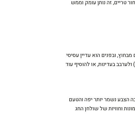
 טריים, זה נותן עומק וממש
מבחוץ, ובפנים הוא עדיין עסיסי
ל המידה. אם טחנתם ויצא קצת יבש, אפשר להציל עם 1-2 כפות שמן (15-30 מ"ל) ולערבב בעדינות, או להוסיף עוד
ככה הצבע נשמר יותר יפה והטעם
נות וחוויות של שולחן החג