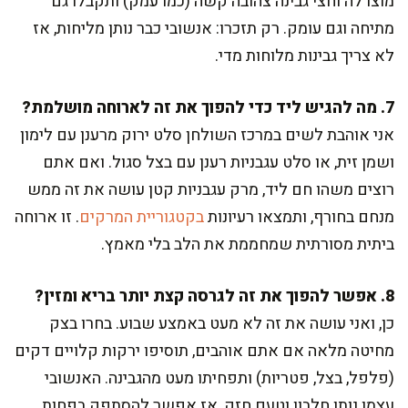
מוצרלה וחצי גבינה צהובה קשה (כמו עמק) ותקבלו גם
מתיחה וגם עומק. רק תזכרו: אנשובי כבר נותן מליחות, אז
לא צריך גבינות מלוחות מדי.
7. מה להגיש ליד כדי להפוך את זה לארוחה מושלמת?
אני אוהבת לשים במרכז השולחן סלט ירוק מרענן עם לימון
ושמן זית, או סלט עגבניות רענן עם בצל סגול. ואם אתם
רוצים משהו חם ליד, מרק עגבניות קטן עושה את זה ממש
מנחם בחורף, ותמצאו רעיונות
בקטגוריית המרקים
. זו ארוחה
ביתית מסורתית שמחממת את הלב בלי מאמץ.
8. אפשר להפוך את זה לגרסה קצת יותר בריא ומזין?
כן, ואני עושה את זה לא מעט באמצע שבוע. בחרו בצק
מחיטה מלאה אם אתם אוהבים, תוסיפו ירקות קלויים דקים
(פלפל, בצל, פטריות) ותפחיתו מעט מהגבינה. האנשובי
עצמו נותן חלבון וטעם חזק, אז אפשר להסתפק בפחות