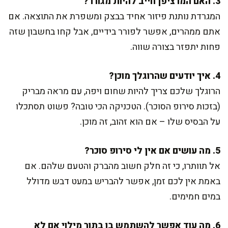
3. האם המרציפן חייב להיות מגורר?
המגרדת נותנת פיזור אחיד בבצק ומשפרת את התוצאה. אם
אתם ממהרים, אפשר לפורר בידיים, אבל קחו בחשבון שזה
פחות יתפזר בצורה שווה.
4. איך יודעים שהרוגלך מוכן?
הרוגלך שלכם צריך להיות שחום ויפה, עם מראה מבריק
(בזכות סירופ הסוכר). הטכניקה הכי טובה? פשוט תסתכלו
על הבסיס שלו – אם הוא זהוב, זה מוכן.
5. מה עושים אם אין לי סירופ סוכר?
אל תוותרו, כי זה חלק חשוב מהברק והטעם שלהם. אם
באמת אין לכם זמן, אפשר להבריש במעט דבש מדולל
במים חמימים.
6. מה עוד אפשר להשתמש בו בתור מילוי אם לא