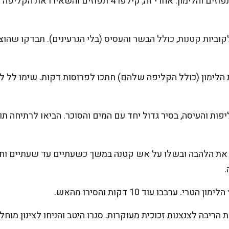
נתחיל בשטיפה יסודית של התפוזים והלימון. אחרי זה, קילפו 4
וביות קטנות, כולל הבשר והעסיס (בלי הגרעינים). תבדקו שהו
 הלימון (כולל הקליפה שלהם) חתכו לפרוסות דקות. שימו לל ל
ות והעיסה, בסיר גדול יחד עם המים והסוכר. הביאו לרתיחה תו
את הלהבה ובשלו על אש קטנה במשך כשעתיים עד שעתיים וחצי
.
. ערבבו עוד 10 דקות והסירו מהאש.
 הריבה לצנצנות זכוכית מעוקרות. סגרו היטב והניחו לצינון מו