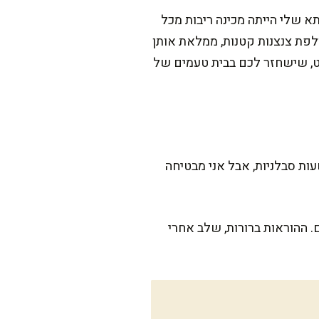
 שלי הייתה מכינה ריבות מכל
ולפת צנצנות קטנות, ממלאת אותן
וט, שישחזר לכם בבית טעמים של
זה דורש סבלנות ואת ההתייחסות לתהליך כבישול שכולו אהבה. זה לוקח קצת זמן, כ-3 שעות סבלניות, אבל אני מבטיחה
. ההוראות ברורות, שלב אחרי