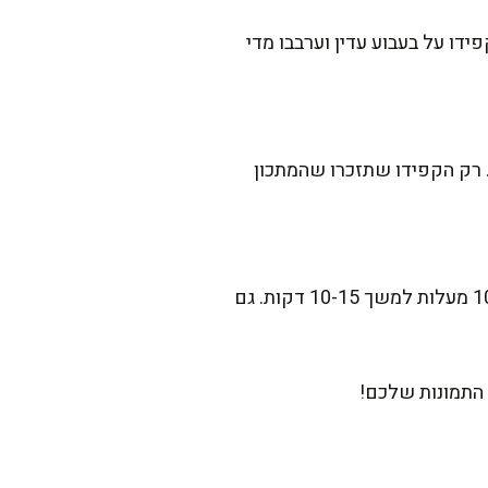
ידו על בעבוע עדין וערבבו מדי
 רק הקפידו שתזכרו שהמתכון
שאלת זהב! שוטפים את הצנצנות היטב במים ובסבון, ולאחר מכן מוסיפים אותן לתנור מחומם ל-100 מעלות למשך 10-15 דקות. גם
התמונות שלכם!